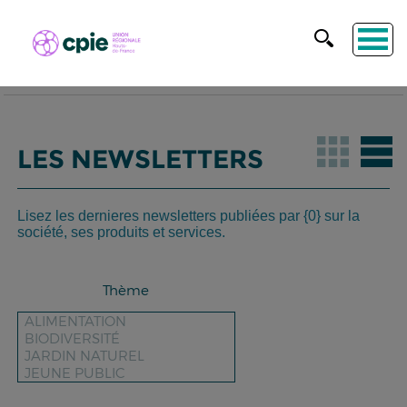
LES NEWSLETTERS
Lisez les dernieres newsletters publiées par {0} sur la
société, ses produits et services.
Thème