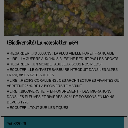
(Biodiversité) La newsletter #59
A REGARDER…43 000 ANS : LA PLUS VIEILLE FORET FRANÇAISE
A LIRE…LA GUERRE AUX "NUISIBLES" NE REDUIT PAS LES DEGATS
A REGARDER…UN MONDE FABULEUX SOUS NOS PIEDS !
A ECOUTER…LE GYPAETE BARBU REINTRODUIT DANS LES ALPES
FRANÇAISES AVEC SUCCES
A LIRE…RECIFS CORALLIENS : CES ARCHITECTURES VIVANTES QUI
ABRITENT 25 % DE LA BIODIVERSITE MARINE
A LIRE…BIODIVERSITE : « EFFONDREMENT » DES MIGRATIONS
DANS LES FLEUVES ET RIVIERES, 80 % DE POISSONS EN MOINS
DEPUIS 1970
A ECOUTER…TOUT SUR LES TIQUES
25/03/2026