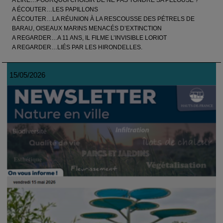
A LIRE…POURQUOI CHOISIR DE NE PAS TONDRE SA PELOUSE ?
A ÉCOUTER…LES PAPILLONS
A ÉCOUTER…LA RÉUNION À LA RESCOUSSE DES PÉTRELS DE
BARAU, OISEAUX MARINS MENACÉS D’EXTINCTION
A REGARDER…A 11 ANS, IL FILME L’INVISIBLE LORIOT
A REGARDER…LIÉS PAR LES HIRONDELLES.
15/05/2026