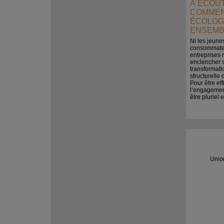
À ÉCOUT
COMMEN
ÉCOLOG
ENSEMB
Ni les jeunes
consommateu
entreprises 
enclencher s
transformat
structurelle 
Pour être eff
l’engagemen
être pluriel e
Unio