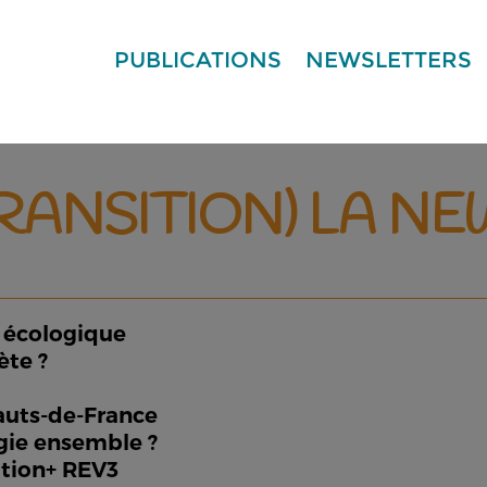
PUBLICATIONS
NEWSLETTERS
TRANSITION) LA N
e écologique
ète ?
auts-de-France
ogie ensemble ?
ration+ REV3