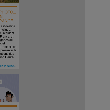
HOTO...
EN
FRANCE
est destiné
hysique,
, résidant
France, et
gories de
c et
L’objectif de
 présenter la
olutions des
ion Hauts-
ire la suite...