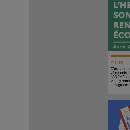
À LIRE.
C’est la rent
vêtements, i
l’ADEME pour
Vous y retro
de vigilance