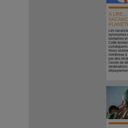
À LIRE..
VACANC
PLANÈT
Les vacance
synonymes d
lointaines e
Cette tenda
conséquences
Nous sommes
nombreux à 
par des réci
l’envie de d
destinations 
dépayseme