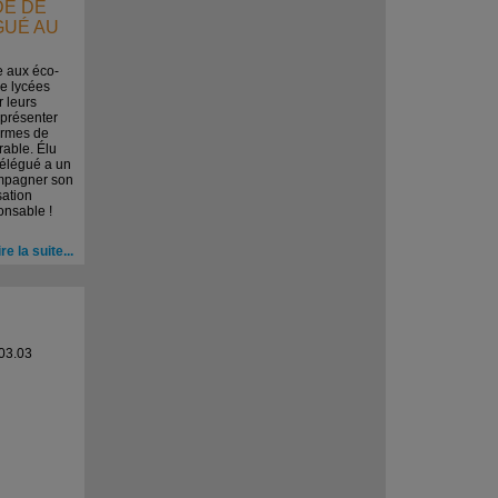
IDE DE
GUÉ AU
e aux éco-
e lycées
r leurs
présenter
termes de
able. Élu
délégué a un
ompagner son
sation
onsable !
ire la suite...
03.03