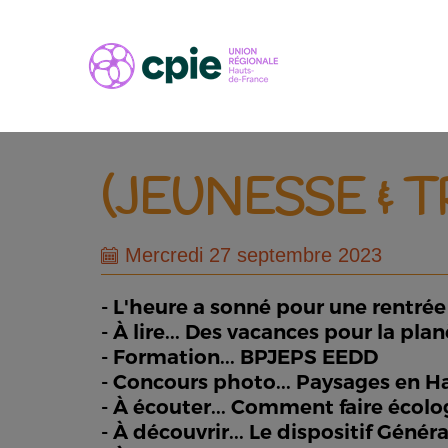
(JEUNESSE & 
Mercredi 27 septembre 2023
- L'heure a sonné pour une rentré
- À lire... Des vacances pour la plan
- Formation... BPJEPS EEDD
- Concours photo... Paysages en H
- À écouter... Comment faire écol
- À découvrir... Le dispositif Géné