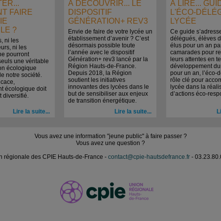
ER...
À DÉCOUVRIR... LE
À LIRE... GU
T FAIRE
DISPOSITIF
L'ÉCO-DÉLÉ
IE
GÉNÉRATION+ REV3
LYCÉE
LE ?
Envie de faire de votre lycée un
Ce guide s’adress
établissement d’avenir ? C’est
délégués, élèves d
, ni les
désormais possible toute
élus pour un an pa
rs, ni les
l’année avec le dispositif
camarades pour re
ne pourront
Génération+ rev3 lancé par la
leurs attentes en 
euls une véritable
Région Hauts-de-France.
développement dur
ion écologique
Depuis 2018, la Région
pour un an, l’éco-
de notre société.
soutient les initiatives
rôle clé pour acc
icace,
innovantes des lycées dans le
lycée dans la réali
t écologique doit
but de sensibiliser aux enjeux
d’actions éco-resp
t diversifié.
de transition énergétique.
Lire la suite...
Lire la suite...
L
Vous avez une information "jeune public" à faire passer ?
Vous avez une question ?
n régionale des CPIE Hauts-de-France -
contact@cpie-hautsdefrance.fr
- 03.23.80.