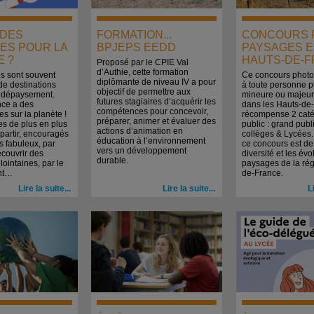
. DES
FORMATION...
CONCOURS P
ES POUR LA
BPJEPS EEDD
PAYSAGES 
E ?
HAUTS-DE-
Proposé par le CPIE Val
d’Authie, cette formation
s sont souvent
Ce concours photo 
diplômante de niveau IV a pour
e destinations
à toute personne p
objectif de permettre aux
t dépaysement.
mineure ou majeure
futures stagiaires d’acquérir les
nce a des
dans les Hauts-de-
compétences pour concevoir,
 sur la planète !
récompense 2 caté
préparer, animer et évaluer des
 de plus en plus
public : grand publi
actions d’animation en
partir, encouragés
collèges & Lycées. 
éducation à l’environnement
ts fabuleux, par
ce concours est de
vers un développement
écouvrir des
diversité et les év
durable.
lointaines, par le
paysages de la rég
nt…
de-France.
Lire la suite...
Lire la suite...
L