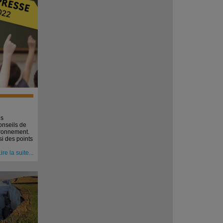
es
onseils de
ironnement.
i des points
ire la suite...