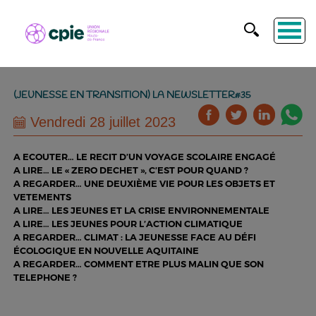
(JEUNESSE EN TRANSITION) LA NEWSLETTER#35
Vendredi 28 juillet 2023
A ECOUTER… LE RECIT D’UN VOYAGE SCOLAIRE ENGAGÉ
A LIRE… LE « ZERO DECHET », C’EST POUR QUAND ?
A REGARDER… UNE DEUXIÈME VIE POUR LES OBJETS ET
VETEMENTS
A LIRE… LES JEUNES ET LA CRISE ENVIRONNEMENTALE
A LIRE… LES JEUNES POUR L’ACTION CLIMATIQUE
A REGARDER… CLIMAT : LA JEUNESSE FACE AU DÉFI
ÉCOLOGIQUE EN NOUVELLE AQUITAINE
A REGARDER… COMMENT ETRE PLUS MALIN QUE SON
TELEPHONE ?