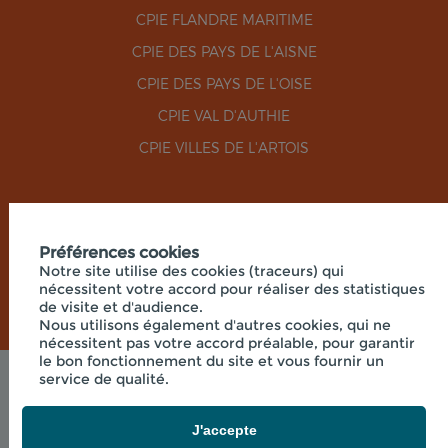
CPIE FLANDRE MARITIME
CPIE DES PAYS DE L'AISNE
CPIE DES PAYS DE L'OISE
CPIE VAL D'AUTHIE
CPIE VILLES DE L'ARTOIS
RÉSEAUX SOCIAUX
Préférences cookies
Notre site utilise des cookies (traceurs) qui
nécessitent votre accord pour réaliser des statistiques
de visite et d'audience.
Nous utilisons également d'autres cookies, qui ne
nécessitent pas votre accord préalable, pour garantir
le bon fonctionnement du site et vous fournir un
service de qualité.
Mentions légales
© 2026 - UNION RÉGIONALE DES CPIE HAUTS-DE-
FRANCE - SIÈGE SOCIAL 33 RUE DES VICTIMES DE
J'accepte
COMPORTET, 02000 MERLIEUX-ET-