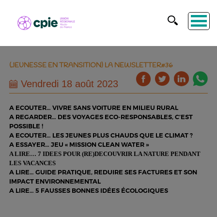
(JEUNESSE EN TRANSITION) LA NEWSLETTER#36
Vendredi 18 août 2023
A ECOUTER…
VIVRE SANS VOITURE EN MILIEU RURAL
A REGARDER… DES VOYAGES ECO-RESPONSABLES, C’EST
POSSIBLE !
A ECOUTER… LES JEUNES PLUS CHAUDS QUE LE CLIMAT ?
A ESSAYER… JEU « MISSION CLEAN WATER »
A LIRE… 7 IDEES POUR (RE)DECOUVRIR LA NATURE PENDANT
LES VACANCES
A LIRE… GUIDE PRATIQUE, REDUIRE SES FACTURES ET SON
IMPACT ENVIRONNEMENTAL
A LIRE… 5 FAUSSES BONNES IDÉES ÉCOLOGIQUES