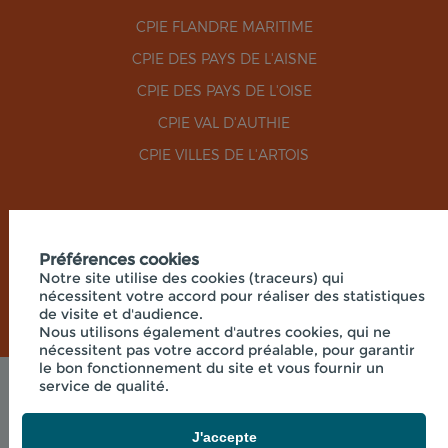
CPIE FLANDRE MARITIME
CPIE DES PAYS DE L'AISNE
CPIE DES PAYS DE L'OISE
CPIE VAL D'AUTHIE
CPIE VILLES DE L'ARTOIS
RÉSEAUX SOCIAUX
Préférences cookies
Notre site utilise des cookies (traceurs) qui
nécessitent votre accord pour réaliser des statistiques
de visite et d'audience.
Nous utilisons également d'autres cookies, qui ne
nécessitent pas votre accord préalable, pour garantir
le bon fonctionnement du site et vous fournir un
service de qualité.
Mentions légales
© 2026 - UNION RÉGIONALE DES CPIE HAUTS-DE-
FRANCE - SIÈGE SOCIAL 33 RUE DES VICTIMES DE
J'accepte