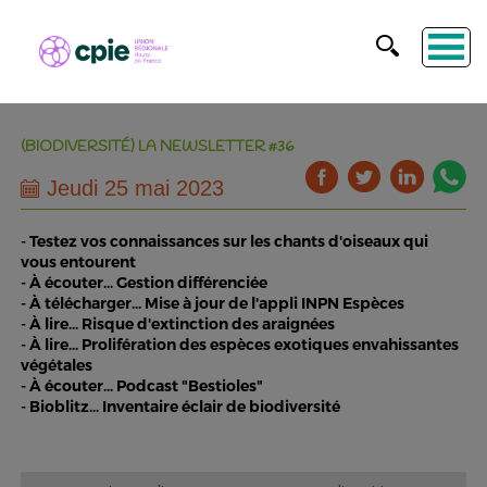
(BIODIVERSITÉ) LA NEWSLETTER #36
Jeudi 25 mai 2023
- Testez vos connaissances sur les chants d'oiseaux qui
vous entourent
- À écouter... Gestion différenciée
- À télécharger... Mise à jour de l'appli INPN Espèces
- À lire... Risque d'extinction des araignées
- À lire... Prolifération des espèces exotiques envahissantes
végétales
- À écouter... Podcast "Bestioles"
- Bioblitz... Inventaire éclair de biodiversité