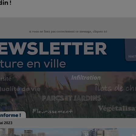
in !
si vous ne lisez pas correctement ce message,
cliquez ici
mai 2023