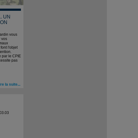
. UN
MON
ardin vous
r vos
imaux
ont l'objet
ention.
 par le CPIE
cessite pas
ire la suite...
03.03