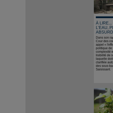
À LIRE..
L’EAU, 
ABSURD
Dans son rap
Cour des co
appel « l'eff
politique de 
complexité 
lisibilité de
laquelle doit
clarifiée au
des sous-bas
Saisissant.