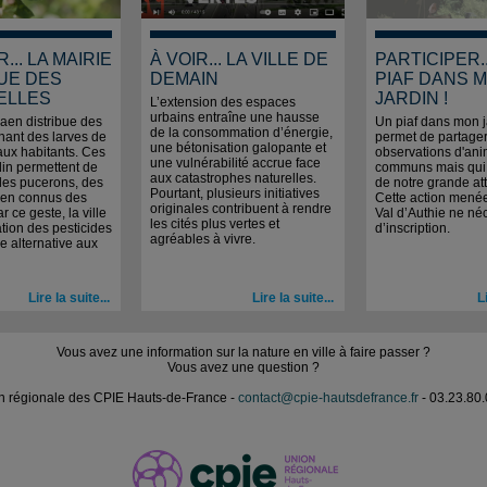
... LA MAIRIE
À VOIR... LA VILLE DE
PARTICIPER..
UE DES
DEMAIN
PIAF DANS 
ELLES
JARDIN !
L’extension des espaces
urbains entraîne une hausse
Caen distribue des
Un piaf dans mon j
de la consommation d’énergie,
nant des larves de
permet de partage
une bétonisation galopante et
aux habitants. Ces
observations d'an
une vulnérabilité accrue face
rdin permettent de
communs mais qui f
aux catastrophes naturelles.
e les pucerons, des
de notre grande att
Pourtant, plusieurs initiatives
ien connus des
Cette action menée
originales contribuent à rendre
ar ce geste, la ville
Val d’Authie ne né
les cités plus vertes et
isation des pesticides
d’inscription.
agréables à vivre.
ne alternative aux
Lire la suite...
Lire la suite...
L
Vous avez une information sur la nature en ville à faire passer ?
Vous avez une question ?
n régionale des CPIE Hauts-de-France -
contact@cpie-hautsdefrance.fr
- 03.23.80.