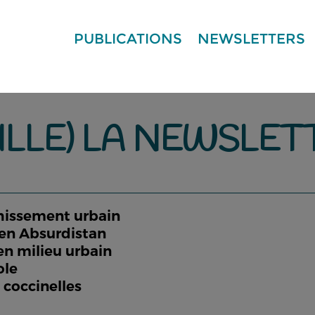
PUBLICATIONS
NEWSLETTERS
ILLE) LA NEWSLET
îchissement urbain
e en Absurdistan
 en milieu urbain
ole
s coccinelles