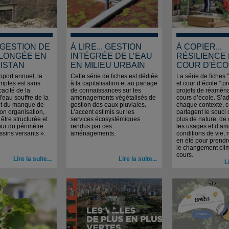
. GESTION DE
À LIRE... GESTION
À COPIER...
PLONGÉE EN
INTÉGRÉE DE L’EAU
RÉSILIENCE
ISTAN
EN MILIEU URBAIN
COUR D'ÉCO
port annuel, la
Cette série de fiches est dédiée
La série de fiches 
mptes est sans
à la capitalisation et au partage
et cour d’école " p
icacité de la
de connaissances sur les
projets de réamé
l'eau souffre de la
aménagements végétalisés de
cours d’école. S’a
et du manque de
gestion des eaux pluviales.
chaque contexte, c
 son organisation,
L’accent est mis sur les
partagent le souci 
 être structurée et
services écosystémiques
plus de nature, de d
tour du périmètre
rendus par ces
les usages et d’amé
sins versants ».
aménagements.
conditions de vie,
en été pour prend
le changement cli
cours.
Lire la suite...
Lire la suite...
L