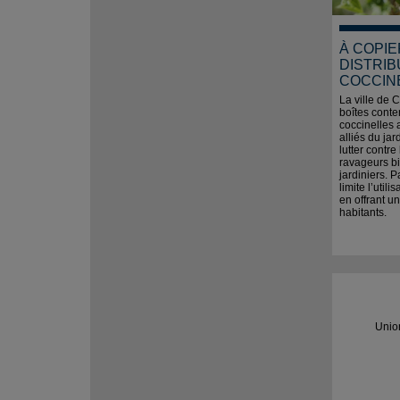
À COPIER
DISTRIB
COCCIN
La ville de 
boîtes conte
coccinelles 
alliés du ja
lutter contr
ravageurs b
jardiniers. P
limite l’util
en offrant u
habitants.
Unio