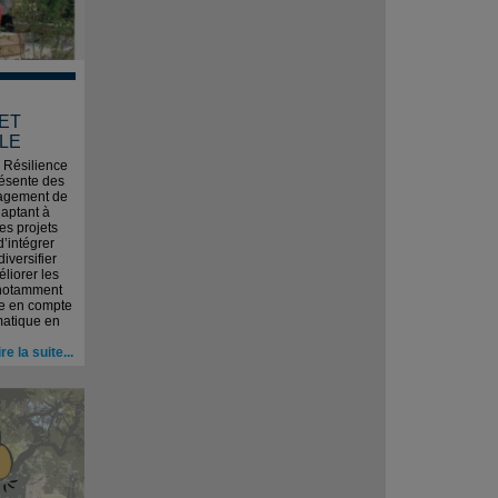
 ET
LE
" Résilience
résente des
nagement de
daptant à
es projets
d’intégrer
iversifier
liorer les
 notamment
re en compte
matique en
ire la suite...