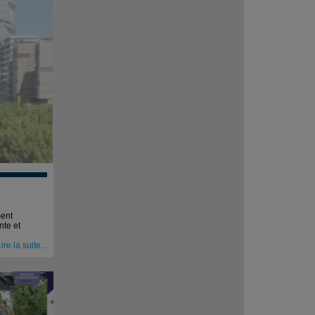
ment
nte et
ire la suite...