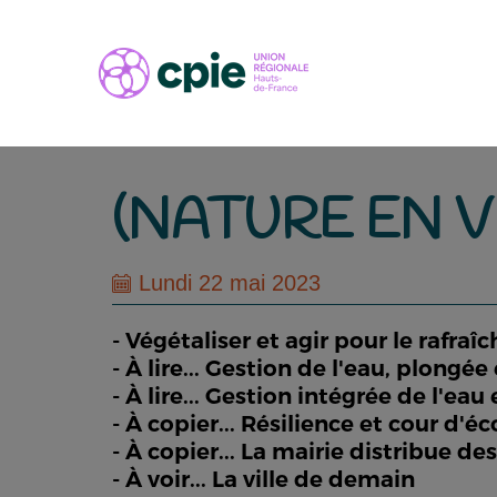
(NATURE EN V
Lundi 22 mai 2023
- Végétaliser et agir pour le rafra
- À lire... Gestion de l'eau, plongé
- À lire... Gestion intégrée de l'eau
- À copier... Résilience et cour d'éc
- À copier... La mairie distribue de
- À voir... La ville de demain