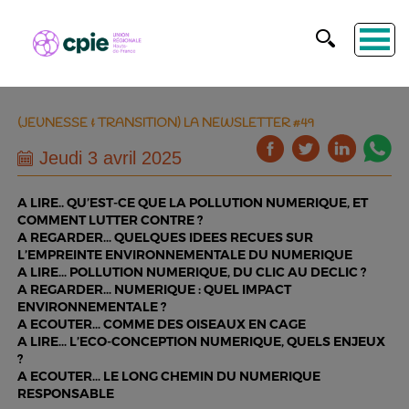
(JEUNESSE & TRANSITION) LA NEWSLETTER #49
Jeudi 3 avril 2025
A LIRE.. QU’EST-CE QUE LA POLLUTION NUMERIQUE, ET
COMMENT LUTTER CONTRE ?
A REGARDER… QUELQUES IDEES RECUES SUR
L’EMPREINTE ENVIRONNEMENTALE DU NUMERIQUE
A LIRE… POLLUTION NUMERIQUE, DU CLIC AU DECLIC ?
A REGARDER… NUMERIQUE : QUEL IMPACT
ENVIRONNEMENTALE ?
A ECOUTER… COMME DES OISEAUX EN CAGE
A LIRE… L’ECO-CONCEPTION NUMERIQUE, QUELS ENJEUX
?
A ECOUTER… LE LONG CHEMIN DU NUMERIQUE
RESPONSABLE