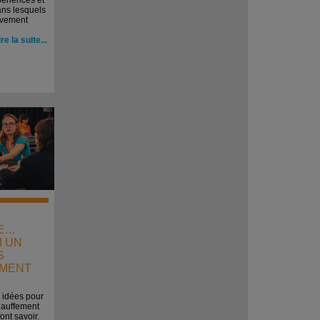
ériences et
ns lesquels
tivement
ire la suite...
E…
I UN
S
MENT
 idées pour
chauffement
font savoir.