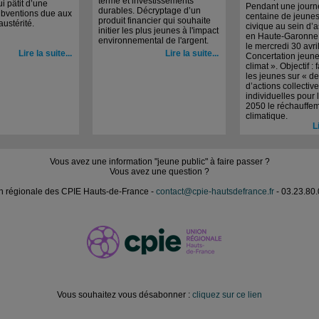
terme et investissements
ui pâtit d’une
Pendant une journ
durables. Décryptage d’un
ubventions due aux
centaine de jeunes
produit financier qui souhaite
austérité.
civique au sein d’
initier les plus jeunes à l'impact
en Haute-Garonne 
environnemental de l'argent.
le mercredi 30 avri
Lire la suite...
Lire la suite...
Concertation jeune
climat ». Objectif : 
les jeunes sur « de
d’actions collective
individuelles pour l
2050 le réchauffe
climatique.
L
Vous avez une information "jeune public" à faire passer ?
Vous avez une question ?
n régionale des CPIE Hauts-de-France -
contact@cpie-hautsdefrance.fr
- 03.23.80.
Vous souhaitez vous désabonner :
cliquez sur ce lien