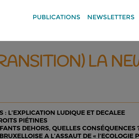
PUBLICATIONS
NEWSLETTERS
TRANSITION) LA N
: L’EXPLICATION LUDIQUE ET DECALEE
ROITS PIÉTINES
ENFANTS DEHORS, QUELLES CONSÉQUENCES 
RUXELLOISE A L’ASSAUT DE « l’ECOLOGIE P