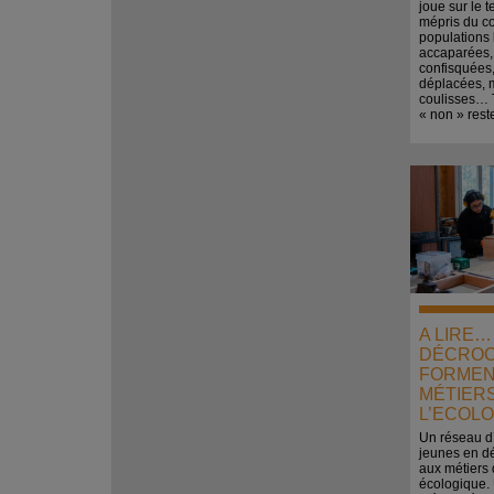
joue sur le t
mépris du c
populations 
accaparées,
confisquées,
déplacées,
coulisses… T
« non » reste
A LIRE
DÉCROC
FORMEN
MÉTIER
L’ECOLO
Un réseau d
jeunes en d
aux métiers d
écologique. 