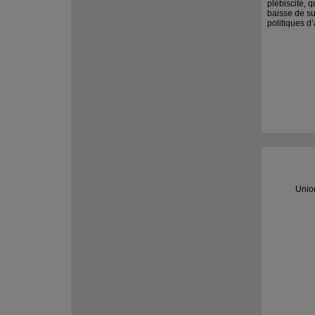
plébiscité, q
baisse de s
politiques d’
Unio