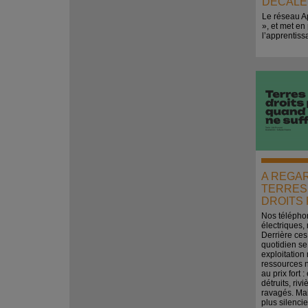
DECALE
Le réseau Ap
», et met en
l’apprentiss
A REGA
TERRES 
DROITS 
Nos téléphon
électriques,
Derrière ces
quotidien s
exploitation
ressources n
au prix fort
détruits, riv
ravagés. Mai
plus silenci