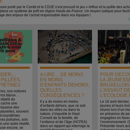
E
ure porté par le Cerdd et le CD2E s’est procuré le jeu « Arthur et la quête des ach
 place un système de prêt en région Hauts-de-France. Un moyen ludique pour facili
age des enjeux de l’achat responsable dans vos équipes !
L
RDER…
A LIRE… DE MOINS
POUR DECO
PILLÉES,
EN MOINS
LA JEUNESS
PIÉTINES
D’ENFANTS DEHORS,
BRUXELLOIS
QUELLES
L’ASSAUT DE
es, nos voitures
CONSÉQUENCES ?
L’ECOLOGIE 
 nos bijoux…
 objets du
Il y a de moins en moins
Le 16 avril dernier
e cache une
d’enfants dehors, que ce soit
jeunes et leurs inv
 massive des
dans les villes ou dans la
réunis lors d’un mo
aturelles, souvent
nature, s’inquiète le Haut
en présence de pe
 : écosystèmes
Conseil de la famille, de
engagées en faveu
ières polluées, sols
l’enfance et de l’âge (HCFEA)
l’environnement. Ob
s une autre réalité,
dans un rapport qui interroge la
Présenter leurs act
euse encore, se