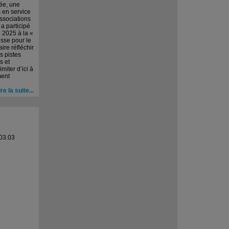
ée, une
 en service
associations
a participé
l 2025 à la «
sse pour le
faire réfléchir
s pistes
s et
imiter d’ici à
ment
ire la suite...
03.03