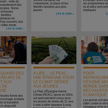
société française sur
échanger leurs exp
errain : celle du
l’urbanisme, la place et les
les programmes da
onsentement des
libertés laissées aux plus
ils et elles sont ac
locales. Terres
jeunes.
impliqués.
 richesses
Lire la suite...
L
 familles
 menaces en
rop souvent, leur
 lettre morte.
Lire la suite...
… QUAND DES
A LIRE… LE PEAC :
POUR
HEURS SE
UNE ÉPARGNE POUR
REPRODUIR
T AUX
LE CLIMAT DÉDIÉE
DESSINE-MO
S DE
AUX JEUNES
MONDE SAN
GIE
RÉCHAUFFE
Le Plan d'Épargne Avenir
CLIMATIQUE
Climat (PEAC), lancé en 2024,
’écoles forme des
est spécialement conçu pour
écrochage scolaire
Les jeunes ont des
les jeunes de moins de 21 ans.
e la transition
lutter contre le ré
Il vise à allier épargne à long
Un dispositif
climatique et ils le 