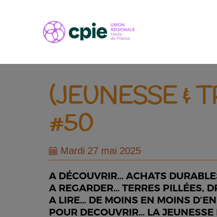
(JEUNESSE & 
#50
Mardi 27 mai 2025
A DÉCOUVRIR… ACHATS DURABLES 
A REGARDER… TERRES PILLÉES, D
A LIRE… DE MOINS EN MOINS D’
POUR DECOUVRIR… LA JEUNESSE B