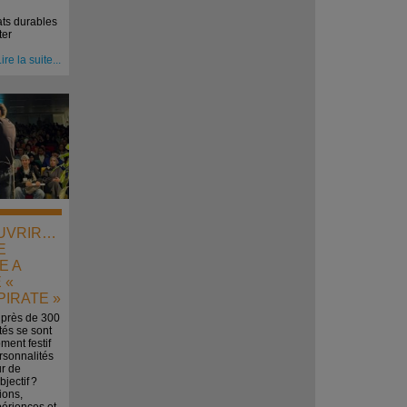
ats durables
ter
ire la suite...
UVRIR…
E
E A
 «
PIRATE »
, près de 300
ités se sont
ment festif
rsonnalités
r de
jectif ?
ions,