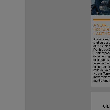
À VOIR..
HISTOIR
L’ANTH
Avatar 2 est
s’articule à 
du XXIe sièc
l’Anthropoc
L’Anthropoc
dimension g
politique ou
avant tout 
obsédante d
celle de voir
vie sur Terr
inexorableme
montre une 
Unio