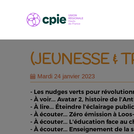
(JEUNESSE & 
Mardi 24 janvier 2023
- Les nudges verts pour révoluti
- À voir... Avatar 2, histoire de l'
- À lire... Éteindre l'éclairage public
- À écouter... Zéro émission à Loo
- À écouter... L'éducation face a
- À écouter... Enseignement de la 