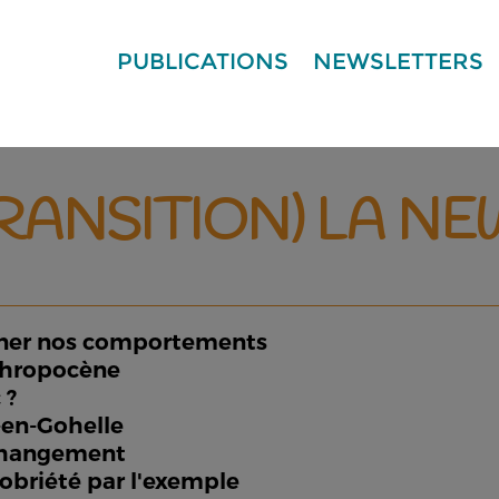
PUBLICATIONS
NEWSLETTERS
TRANSITION) LA N
onner nos comportements
Anthropocène
 ?
s-en-Gohelle
u changement
sobriété par l'exemple