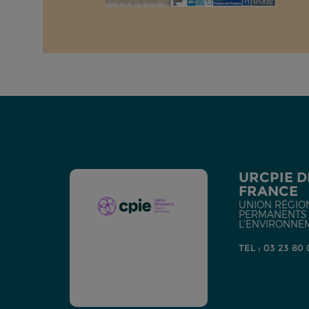
URCPIE D
FRANCE
UNION RÉGIO
PERMANENTS D
L'ENVIRONNE
TEL : 03 23 80