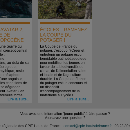
. AVATAR 2,
ÉCOLES... RAMENEZ
E DE
LA COUPE DU
ROPOCÈNE
POTAGER !
 une œuvre qui
La Coupe de France du
un concept central
potager, c'est quoi ?Créer et
le :
entretenir un potager est un
ène.
formidable outil pédagogique
ène, au-delà de sa
pour mobiliser les jeunes en
éologique,
faveur de la biodiversité, du
 mythique, reste
climat, de l'alimentation saine
une métaphore
et locale et de l'agriculture
’une angoisse,
durable. La Coupe de France
 les conditions de
du potager est un concours et
e se dégrader
un dispositif
nt. Avatar 2 en
d'accompagnement de la
nouvelle forme.
maternelle au lycée !
Lire la suite...
Lire la suite...
Vous avez une information "jeune public" à faire passer ?
Vous avez une question ?
n régionale des CPIE Hauts-de-France -
contact@cpie-hautsdefrance.fr
- 03.23.80.