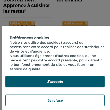
Apprenez à cuisiner
les restes"
Préférences cookies
Notre site utilise des cookies (traceurs) qui
nécessitent votre accord pour réaliser des statistiques
de visite et d'audience.
Nous utilisons également d'autres cookies, qui ne
nécessitent pas votre accord préalable, pour garantir
Fiche technique
Fiche technique
le bon fonctionnement du site et vous fournir un
n°40 "Initiation à la
n°41 "Boissons
service de qualité.
lactofermentation"
fraîches aux
plantes"
J'accepte
Je refuse