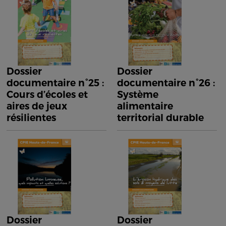
Dossier
Dossier
documentaire n°25 :
documentaire n°26 :
Cours d’écoles et
Système
aires de jeux
alimentaire
résilientes
territorial durable
Dossier
Dossier