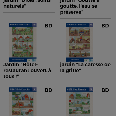
jardin "Dîtes : soins
jardin "Goutte à
naturels"
goutte, l'eau se
préserve"
BD
BD
Jardin "Hôtel-
jardin "La caresse de
restaurant ouvert à
la griffe"
tous !"
BD
BD