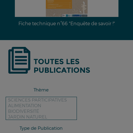
te de savoir !"
Dossier documentaire n°28 : L’éros
des sols & moyens de lut
TOUTES LES
PUBLICATIONS
Thème
Type de Publication