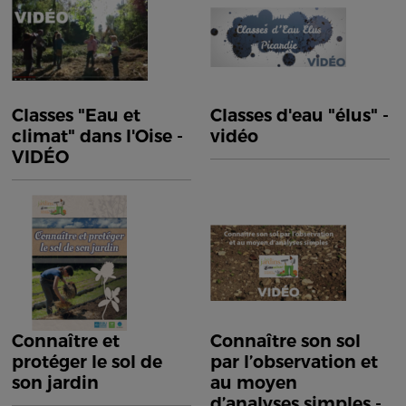
Classes "Eau et
Classes d'eau "élus" -
climat" dans l'Oise -
vidéo
VIDÉO
Connaître et
Connaître son sol
protéger le sol de
par l’observation et
son jardin
au moyen
d’analyses simples -