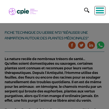
FICHE TECHNIQUE DU LIERRE N°21 "RÉALISER UNE
ANIMATION AUTOUR DES PLANTES MÉDICINALES"
La nature recèle de nombreux trésors de santé…
Qu’elles soient domestiquées ou sauvages, certaines
plantes sont connues et reconnues pour leurs vertus
thérapeutiques. Depuis l’Antiquité, l’Homme utilise des
feuilles, des fleurs ou encore des racines pour se soulager
naturellement des troubles quotidiens. Il en est de même
pour les animaux : en témoigne, le chamois mordu par un
serpent qui broute des euphorbes, plantes aux vertus
purgatives, alors qu’il n’en mange d’ordinaire jamais. En
effet, une fois purgé l’animal se libère ainsi du venin.