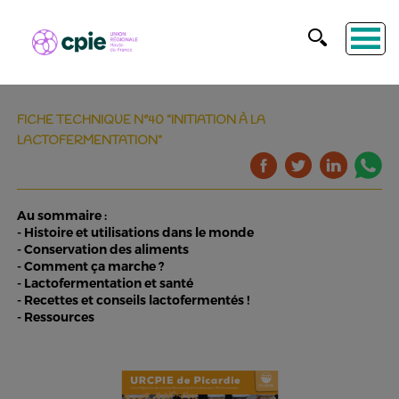
FICHE TECHNIQUE N°40 "INITIATION À LA
LACTOFERMENTATION"
Au sommaire :
- Histoire et utilisations dans le monde
- Conservation des aliments
- Comment ça marche ?
- Lactofermentation et santé
- Recettes et conseils lactofermentés !
- Ressources