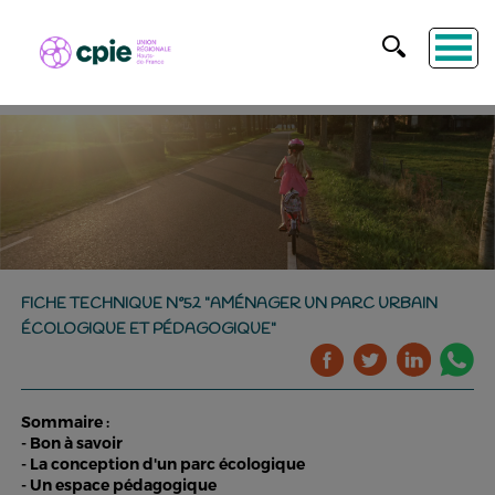
FICHE TECHNIQUE N°52 "AMÉNAGER UN PARC URBAIN
ÉCOLOGIQUE ET PÉDAGOGIQUE"
Sommaire :
- Bon à savoir
- La conception d'un parc écologique
- Un espace pédagogique