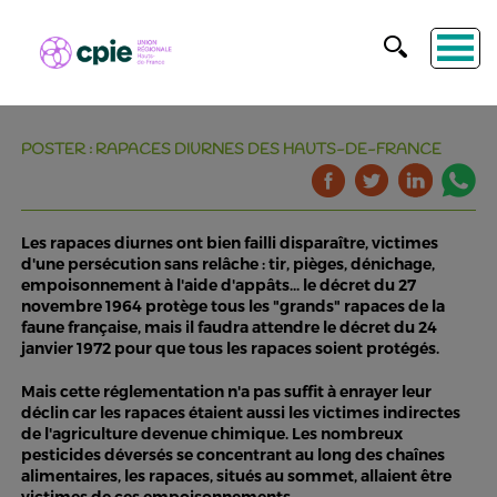
POSTER : RAPACES DIURNES DES HAUTS-DE-FRANCE
Les rapaces diurnes ont bien failli disparaître, victimes
d'une persécution sans relâche : tir, pièges, dénichage,
empoisonnement à l'aide d'appâts... le décret du 27
novembre 1964 protège tous les "grands" rapaces de la
faune française, mais il faudra attendre le décret du 24
janvier 1972 pour que tous les rapaces soient protégés.
Mais cette réglementation n'a pas suffit à enrayer leur
déclin car les rapaces étaient aussi les victimes indirectes
de l'agriculture devenue chimique. Les nombreux
pesticides déversés se concentrant au long des chaînes
alimentaires, les rapaces, situés au sommet, allaient être