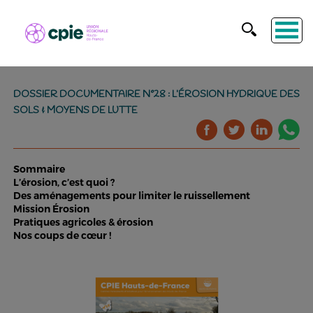
DOSSIER DOCUMENTAIRE N°28 : L’ÉROSION HYDRIQUE DES
SOLS & MOYENS DE LUTTE
Sommaire
L’érosion, c’est quoi ?
Des aménagements pour limiter le ruissellement
Mission Érosion
Pratiques agricoles & érosion
Nos coups de cœur !