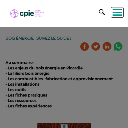
BOIS ÉNERGIE : SUIVEZ LE GUIDE !
Au sommaire :
- Les enjeux du bois énergie en Picardie
- La filière bois énergie
- Les combustibles : fabrication et approvisionnement
- Les installations
- Les outils
- Les fiches pratiques
- Les ressources
- Les fiches expériences