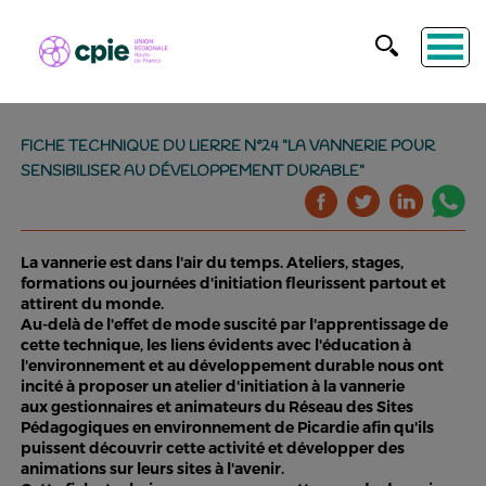
FICHE TECHNIQUE DU LIERRE N°24 "LA VANNERIE POUR
SENSIBILISER AU DÉVELOPPEMENT DURABLE"
La vannerie est dans l'air du temps. Ateliers, stages,
formations ou journées d'initiation fleurissent partout et
attirent du monde.
Au-delà de l'effet de mode suscité par l'apprentissage de
cette technique, les liens évidents avec l'éducation à
l'environnement et au développement durable nous ont
incité à proposer un atelier d'initiation à la vannerie
aux gestionnaires et animateurs du Réseau des Sites
Pédagogiques en environnement de Picardie afin qu'ils
puissent découvrir cette activité et développer des
animations sur leurs sites à l'avenir.