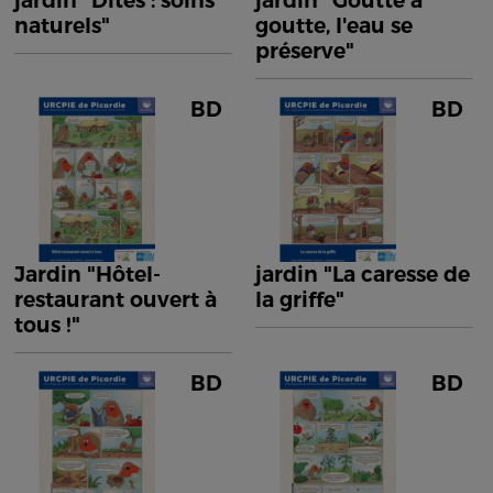
jardin "Dîtes : soins
jardin "Goutte à
naturels"
goutte, l'eau se
préserve"
BD
BD
Jardin "Hôtel-
jardin "La caresse de
restaurant ouvert à
la griffe"
tous !"
BD
BD