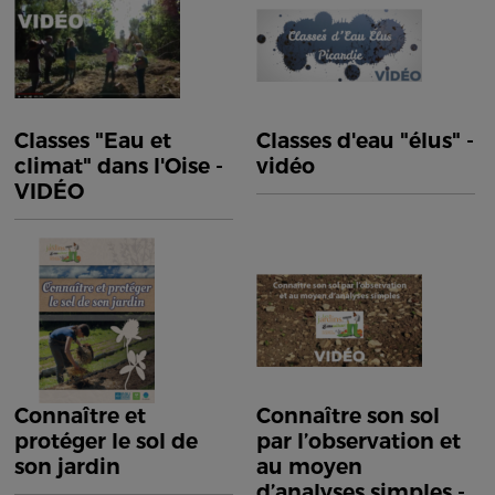
Classes "Eau et
Classes d'eau "élus" -
climat" dans l'Oise -
vidéo
VIDÉO
Connaître et
Connaître son sol
protéger le sol de
par l’observation et
son jardin
au moyen
d’analyses simples -