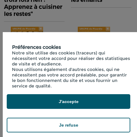
Apprenez à cuisiner
les restes"
Préférences cookies
Notre site utilise des cookies (traceurs) qui
nécessitent votre accord pour réaliser des statistiques
de visite et d'audience.
Nous utilisons également d'autres cookies, qui ne
nécessitent pas votre accord préalable, pour garantir
Fiche technique
Fiche technique
le bon fonctionnement du site et vous fournir un
n°40 "Initiation à la
n°41 "Boissons
service de qualité.
lactofermentation"
fraîches aux
plantes"
J'accepte
Je refuse