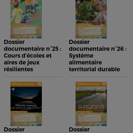
Dossier
Dossier
documentaire n°25 :
documentaire n°26 :
Cours d’écoles et
Système
aires de jeux
alimentaire
résilientes
territorial durable
Dossier
Dossier