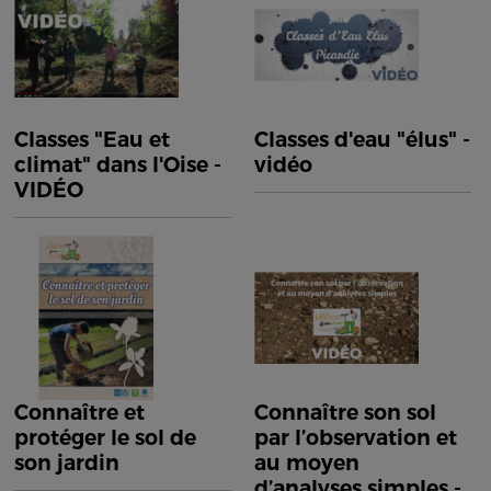
Classes "Eau et
Classes d'eau "élus" -
climat" dans l'Oise -
vidéo
VIDÉO
Connaître et
Connaître son sol
protéger le sol de
par l’observation et
son jardin
au moyen
d’analyses simples -