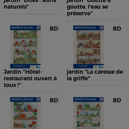
jardin "Dîtes : soins
jardin "Goutte à
naturels"
goutte, l'eau se
préserve"
BD
BD
Jardin "Hôtel-
jardin "La caresse de
restaurant ouvert à
la griffe"
tous !"
BD
BD