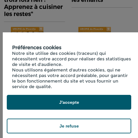
Apprenez à cuisiner
les restes"
Préférences cookies
Notre site utilise des cookies (traceurs) qui
nécessitent votre accord pour réaliser des statistiques
de visite et d'audience.
Nous utilisons également d'autres cookies, qui ne
nécessitent pas votre accord préalable, pour garantir
Fiche technique
Fiche technique
le bon fonctionnement du site et vous fournir un
n°40 "Initiation à la
n°41 "Boissons
service de qualité.
lactofermentation"
fraîches aux
plantes"
J'accepte
Je refuse