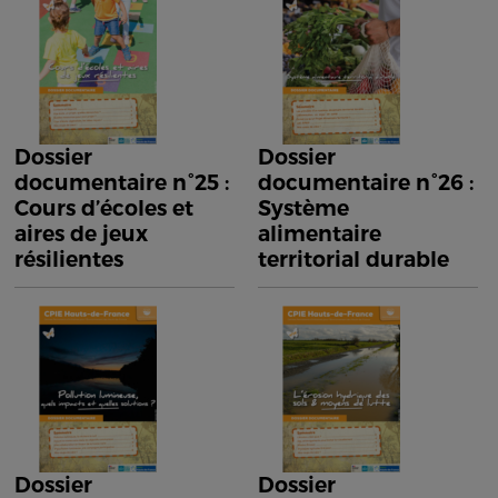
Dossier
Dossier
documentaire n°25 :
documentaire n°26 :
Cours d’écoles et
Système
aires de jeux
alimentaire
résilientes
territorial durable
Dossier
Dossier