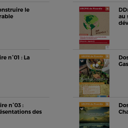
nstruire le
DDm
rable
au 
dé
e n°01 : La
Dos
Gas
re n°03 :
Dos
ésentations des
Cha