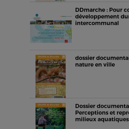
DDmarche : Pour co
développement du
intercommunal
dossier documentair
nature en ville
Dossier documentai
Perceptions et repr
milieux aquatiques