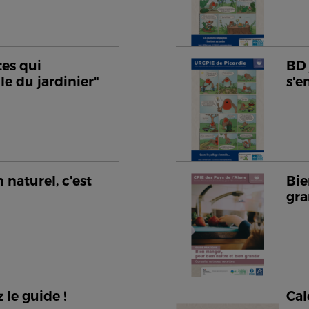
tes qui
BD 
le du jardinier"
s'
 naturel, c'est
Bie
gra
 le guide !
Cal