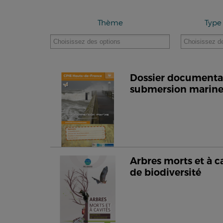
Thème
Type
Dossier documentair
submersion marin
Arbres morts et à c
de biodiversité