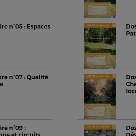
re n°05 : Espaces
Dos
Pat
re n°07 : Qualité
Dos
me
Cha
loc
re n°09 :
Dos
que et circuits
Dés