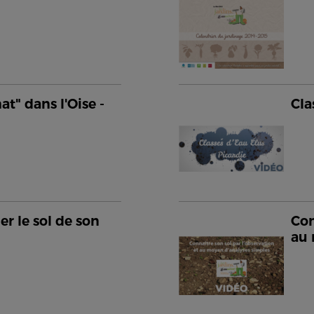
at" dans l'Oise -
Cla
er le sol de son
Con
au 