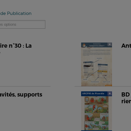
 de Publication
e n°30 : La
Ant
e
avités, supports
BD 
rie