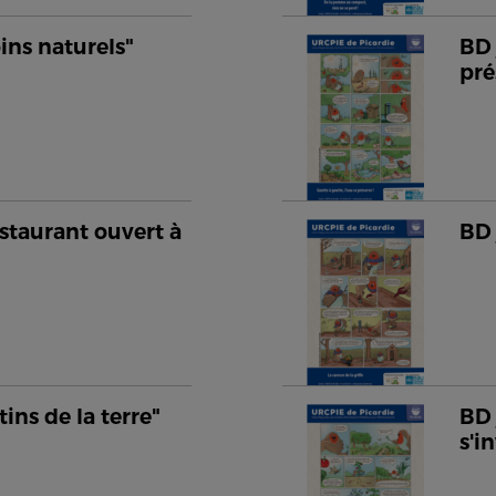
oins naturels"
BD 
pré
staurant ouvert à
BD 
tins de la terre"
BD 
s'i