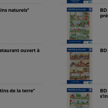
oins naturels"
BD 
pré
staurant ouvert à
BD 
tins de la terre"
BD 
s'i