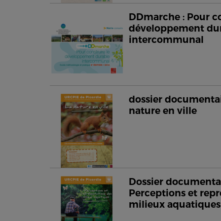
DDmarche : Pour co
développement du
intercommunal
dossier documentair
nature en ville
Dossier documentai
Perceptions et repr
milieux aquatiques