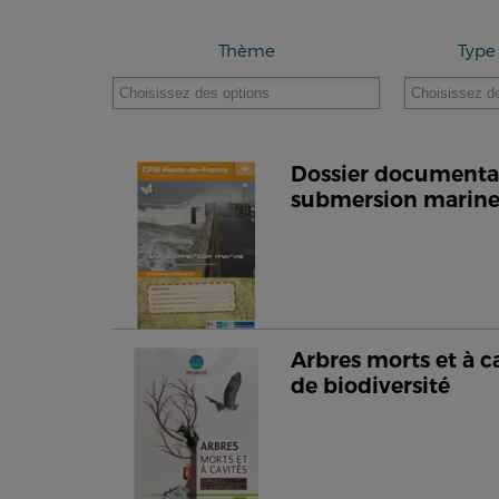
Thème
Type
Dossier documentair
submersion marin
Arbres morts et à c
de biodiversité