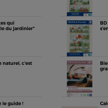
tes qui
BD 
le du jardinier"
s'
 naturel, c'est
Bie
gra
 le guide !
Cal