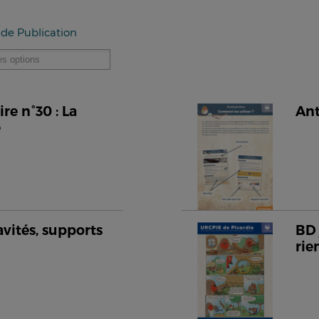
 de Publication
e n°30 : La
Ant
e
avités, supports
BD 
rie