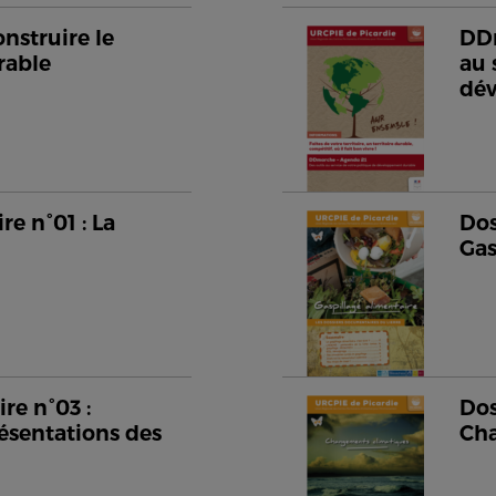
nstruire le
DDm
rable
au 
dé
e n°01 : La
Dos
Gas
re n°03 :
Dos
ésentations des
Cha