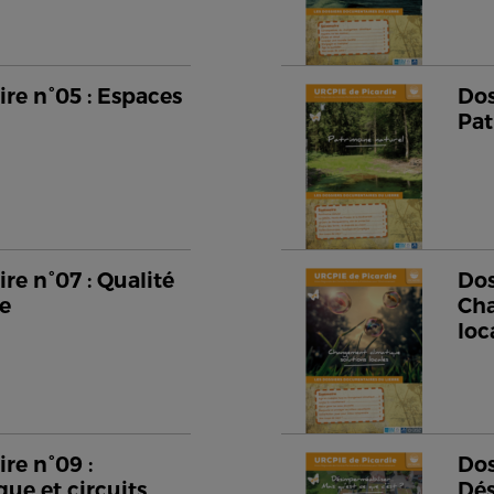
re n°05 : Espaces
Dos
Pat
re n°07 : Qualité
Dos
me
Cha
loc
re n°09 :
Dos
que et circuits
Dés