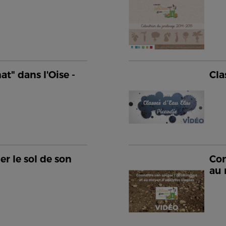
at" dans l'Oise -
Cla
er le sol de son
Con
au 