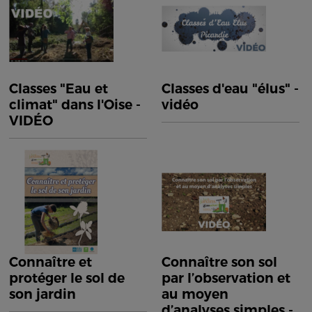
Classes "Eau et
Classes d'eau "élus" -
climat" dans l'Oise -
vidéo
VIDÉO
Connaître et
Connaître son sol
protéger le sol de
par l’observation et
son jardin
au moyen
d’analyses simples -