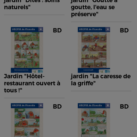
jardin "Dîtes : soins
jardin "Goutte à
naturels"
goutte, l'eau se
préserve"
BD
BD
Jardin "Hôtel-
jardin "La caresse de
restaurant ouvert à
la griffe"
tous !"
BD
BD