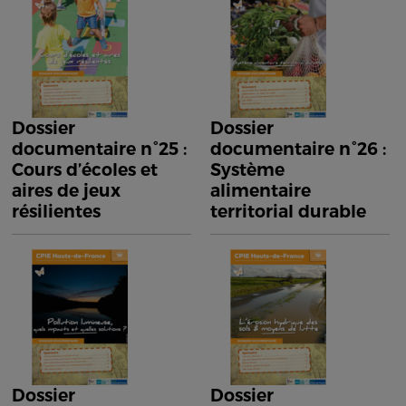
Dossier
Dossier
documentaire n°25 :
documentaire n°26 :
Cours d’écoles et
Système
aires de jeux
alimentaire
résilientes
territorial durable
Dossier
Dossier