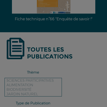
te de savoir !"
Dossier documentaire n°28 : L’éros
des sols & moyens de lut
TOUTES LES
PUBLICATIONS
Thème
Type de Publication