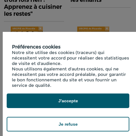
Apprenez à cuisiner
les restes"
Préférences cookies
Notre site utilise des cookies (traceurs) qui
nécessitent votre accord pour réaliser des statistiques
de visite et d'audience.
Nous utilisons également d'autres cookies, qui ne
nécessitent pas votre accord préalable, pour garantir
Fiche technique
Fiche technique
le bon fonctionnement du site et vous fournir un
n°40 "Initiation à la
n°41 "Boissons
service de qualité.
lactofermentation"
fraîches aux
plantes"
J'accepte
Je refuse