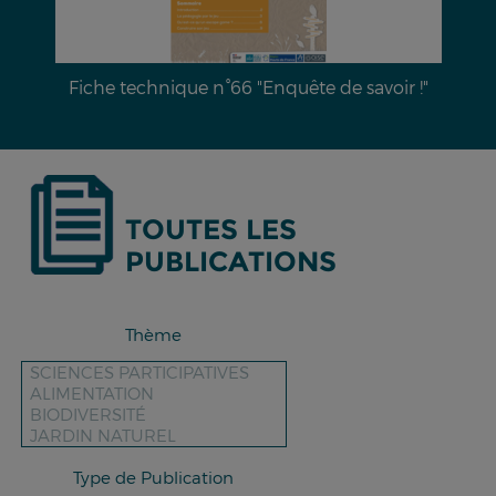
iche technique n°66 "Enquête de savoir !"
Dossier 
TOUTES LES
PUBLICATIONS
Thème
Type de Publication