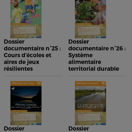
Dossier
Dossier
documentaire n°25 :
documentaire n°26 :
Cours d’écoles et
Système
aires de jeux
alimentaire
résilientes
territorial durable
Dossier
Dossier