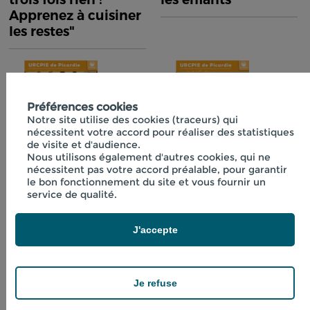
Apprenez à cuisiner
les restes"
Préférences cookies
Notre site utilise des cookies (traceurs) qui
nécessitent votre accord pour réaliser des statistiques
de visite et d'audience.
Nous utilisons également d'autres cookies, qui ne
nécessitent pas votre accord préalable, pour garantir
Fiche technique
Fiche technique
le bon fonctionnement du site et vous fournir un
n°40 "Initiation à la
n°41 "Boissons
service de qualité.
lactofermentation"
fraîches aux
plantes"
J'accepte
Je refuse