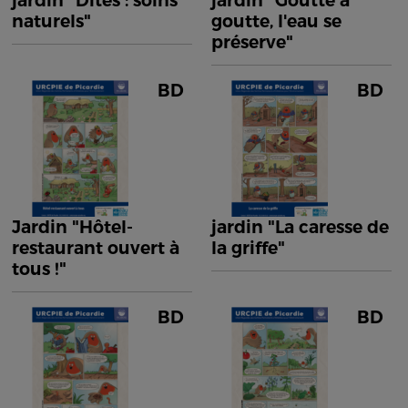
jardin "Dîtes : soins
jardin "Goutte à
naturels"
goutte, l'eau se
préserve"
BD
BD
Jardin "Hôtel-
jardin "La caresse de
restaurant ouvert à
la griffe"
tous !"
BD
BD