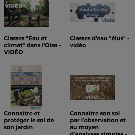
Classes "Eau et
Classes d'eau "élus" -
climat" dans l'Oise -
vidéo
VIDÉO
Connaître et
Connaître son sol
protéger le sol de
par l’observation et
son jardin
au moyen
d’analyses simples -