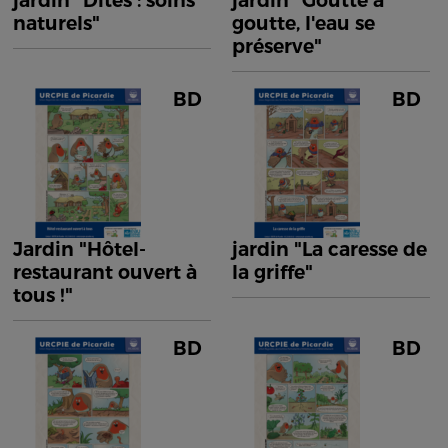
jardin "Dîtes : soins
jardin "Goutte à
naturels"
goutte, l'eau se
préserve"
BD
BD
Jardin "Hôtel-
jardin "La caresse de
restaurant ouvert à
la griffe"
tous !"
BD
BD