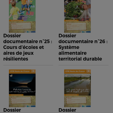
Dossier
Dossier
documentaire n°25 :
documentaire n°26 :
Cours d’écoles et
Système
aires de jeux
alimentaire
résilientes
territorial durable
Dossier
Dossier