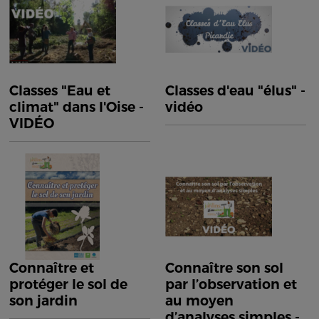
Classes "Eau et
Classes d'eau "élus" -
climat" dans l'Oise -
vidéo
VIDÉO
Connaître et
Connaître son sol
protéger le sol de
par l’observation et
son jardin
au moyen
d’analyses simples -