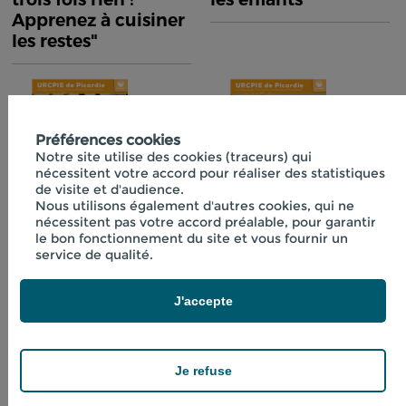
Apprenez à cuisiner
les restes"
Préférences cookies
Notre site utilise des cookies (traceurs) qui
nécessitent votre accord pour réaliser des statistiques
de visite et d'audience.
Nous utilisons également d'autres cookies, qui ne
nécessitent pas votre accord préalable, pour garantir
Fiche technique
Fiche technique
le bon fonctionnement du site et vous fournir un
n°40 "Initiation à la
n°41 "Boissons
service de qualité.
lactofermentation"
fraîches aux
plantes"
J'accepte
Je refuse