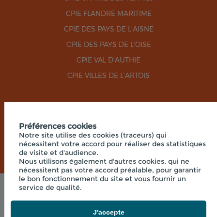
CPIE FLANDRE MARITIME
CPIE DES PAYS DE L'AISNE
CPIE DES PAYS DE L'OISE
CPIE VAL D'AUTHIE
CPIE VILLES DE L'ARTOIS
RÉSEAUX SOCIAUX
Préférences cookies
Notre site utilise des cookies (traceurs) qui
nécessitent votre accord pour réaliser des statistiques
de visite et d'audience.
Nous utilisons également d'autres cookies, qui ne
nécessitent pas votre accord préalable, pour garantir
le bon fonctionnement du site et vous fournir un
service de qualité.
Mentions légales
© 2026 - UNION RÉGIONALE DES CPIE HAUTS-DE-
FRANCE - SIÈGE SOCIAL 33 RUE DES VICTIMES DE
J'accepte