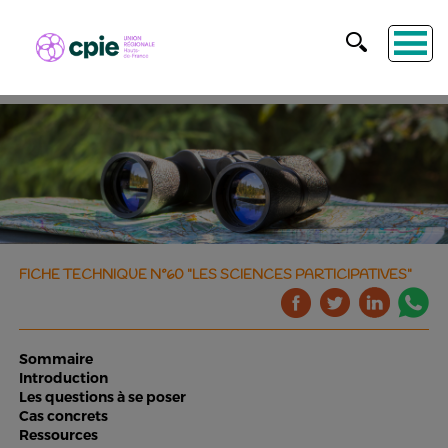
FICHE TECHNIQUE N°60 "LES SCIENCES PARTICIPATIVES"
Sommaire
Introduction
Les questions à se poser
Cas concrets
Ressources