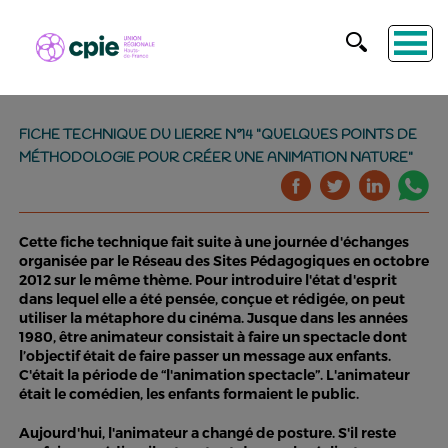
FICHE TECHNIQUE DU LIERRE N°14 "QUELQUES POINTS DE
MÉTHODOLOGIE POUR CRÉER UNE ANIMATION NATURE"
Cette fiche technique fait suite à une journée d'échanges
organisée par le Réseau des Sites Pédagogiques en octobre
2012 sur le même thème. Pour introduire l'état d'esprit
dans lequel elle a été pensée, conçue et rédigée, on peut
utiliser la métaphore du cinéma. Jusque dans les années
1980, être animateur consistait à faire un spectacle dont
l’objectif était de faire passer un message aux enfants.
C'était la période de “l'animation spectacle”. L'animateur
était le comédien, les enfants formaient le public.
Aujourd'hui, l'animateur a changé de posture. S'il reste