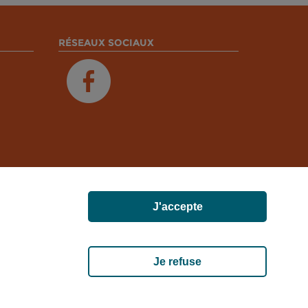
RÉSEAUX SOCIAUX
J'accepte
ET, 02000 MERLIEUX-ET-FOUQUEROLLES FRANCE
Je refuse