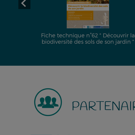
2 " Découvrir la
Fiche technique n°63 "At
 de son jardin "
Biodiversité Communa
PARTENAI