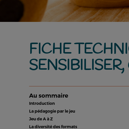
FICHE TECHNI
SENSIBILISER,
Au sommaire
Introduction
La pédagogie par le jeu
Jeu de A à Z
La diversité des formats