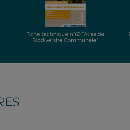
las de
Fiche technique n°64 "Introduction 
le"
l'aquaponie"
RES