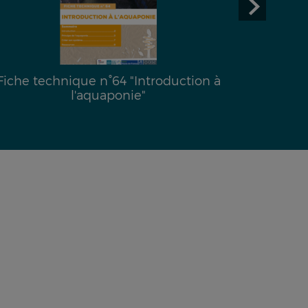
à
Fiche technique n°61 " Réduire
l’empreinte environnementale de son
assiette "