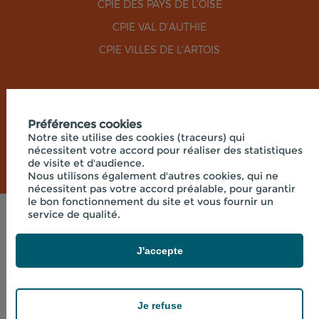
CPIE DES PAYS DE L'OISE
CPIE VAL D'AUTHIE
CPIE VILLES DE L'ARTOIS
RÉSEAUX SOCIAUX
Préférences cookies
Notre site utilise des cookies (traceurs) qui
nécessitent votre accord pour réaliser des statistiques
de visite et d'audience.
Nous utilisons également d'autres cookies, qui ne
nécessitent pas votre accord préalable, pour garantir
le bon fonctionnement du site et vous fournir un
service de qualité.
Mentions légales
© 2026 - UNION RÉGIONALE DES CPIE HAUTS-DE-
FRANCE - SIÈGE SOCIAL 33 RUE DES VICTIMES DE
J'accepte
COMPORTET, 02000 MERLIEUX-ET-
FOUQUEROLLES FRANCE
powered by PR-Rooms
Je refuse