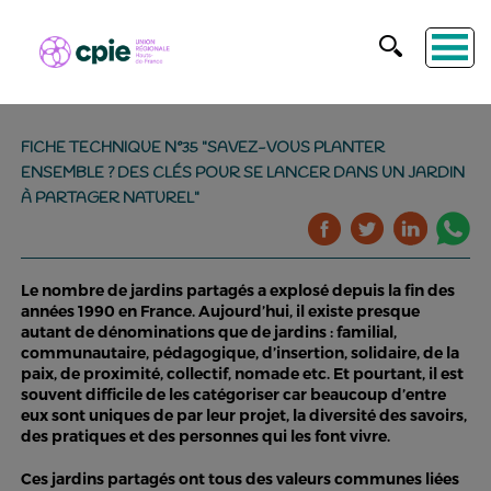
FICHE TECHNIQUE N°35 "SAVEZ-VOUS PLANTER
ENSEMBLE ? DES CLÉS POUR SE LANCER DANS UN JARDIN
À PARTAGER NATUREL"
Le nombre de jardins partagés a explosé depuis la fin des
années 1990 en France. Aujourd’hui, il existe presque
autant de dénominations que de jardins : familial,
communautaire, pédagogique, d’insertion, solidaire, de la
paix, de proximité, collectif, nomade etc. Et pourtant, il est
souvent difficile de les catégoriser car beaucoup d’entre
eux sont uniques de par leur projet, la diversité des savoirs,
des pratiques et des personnes qui les font vivre.
Ces jardins partagés ont tous des valeurs communes liées