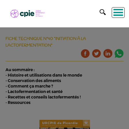
FICHE TECHNIQUE N°40 "INITIATION À LA
LACTOFERMENTATION"
Au sommaire :
- Histoire et utilisations dans le monde
- Conservation des aliments
- Comment ça marche ?
- Lactofermentation et santé
- Recettes et conseils lactofermentés !
- Ressources