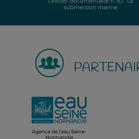
29 :
Dossier documentaire n°30 : La
é hydrique
submersion marine
PARTENAI
Agence de l'eau Seine-
Normandie