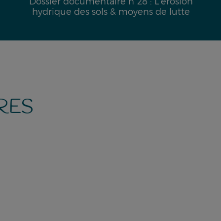
Dossier documentaire n°28 : L’érosion
hydrique des sols & moyens de lutte
RES