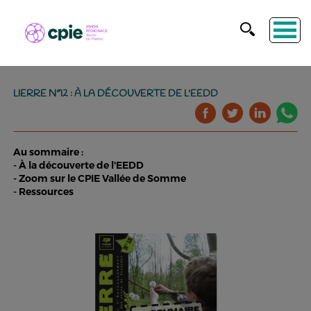
LIERRE N°12 : À LA DÉCOUVERTE DE L'EEDD
Au sommaire :
- À la découverte de l'EEDD
- Zoom sur le CPIE Vallée de Somme
- Ressources