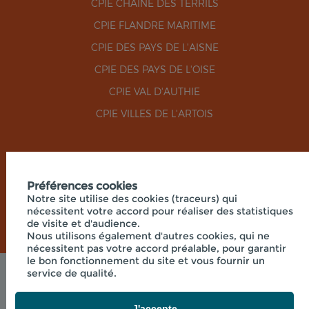
CPIE CHAÎNE DES TERRILS
CPIE FLANDRE MARITIME
CPIE DES PAYS DE L'AISNE
CPIE DES PAYS DE L'OISE
CPIE VAL D'AUTHIE
CPIE VILLES DE L'ARTOIS
RÉSEAUX SOCIAUX
Préférences cookies
Notre site utilise des cookies (traceurs) qui
nécessitent votre accord pour réaliser des statistiques
de visite et d'audience.
Nous utilisons également d'autres cookies, qui ne
nécessitent pas votre accord préalable, pour garantir
le bon fonctionnement du site et vous fournir un
service de qualité.
Mentions légales
© 2026 - UNION RÉGIONALE DES CPIE HAUTS-DE-
FRANCE - SIÈGE SOCIAL 33 RUE DES VICTIMES DE
J'accepte