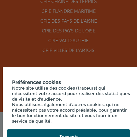
CPIE CHAÎNE DES TERRILS
CPIE FLANDRE MARITIME
CPIE DES PAYS DE L'AISNE
CPIE DES PAYS DE L'OISE
CPIE VAL D'AUTHIE
CPIE VILLES DE L'ARTOIS
RÉSEAUX SOCIAUX
Préférences cookies
Notre site utilise des cookies (traceurs) qui
nécessitent votre accord pour réaliser des statistiques
de visite et d'audience.
Nous utilisons également d'autres cookies, qui ne
nécessitent pas votre accord préalable, pour garantir
le bon fonctionnement du site et vous fournir un
service de qualité.
Mentions légales
© 2026 - UNION RÉGIONALE DES CPIE HAUTS-DE-
FRANCE - SIÈGE SOCIAL 33 RUE DES VICTIMES DE
J'accepte