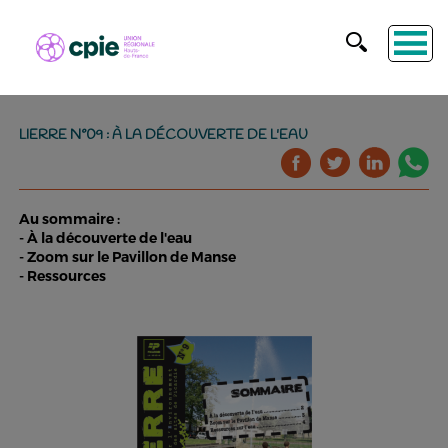
LIERRE N°09 : À LA DÉCOUVERTE DE L'EAU
Au sommaire :
- À la découverte de l'eau
- Zoom sur le Pavillon de Manse
- Ressources