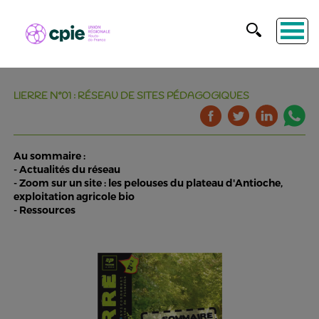
LIERRE N°01 : RÉSEAU DE SITES PÉDAGOGIQUES
Au sommaire :
- Actualités du réseau
- Zoom sur un site : les pelouses du plateau d'Antioche,
exploitation agricole bio
- Ressources