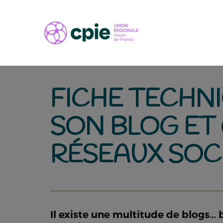
FICHE TECHNI
SON BLOG ET
RÉSEAUX SOCI
Il existe une multitude de blogs… 