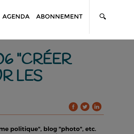
AGENDA
ABONNEMENT
06 "CRÉER
R LES
me politique", blog "photo", etc.