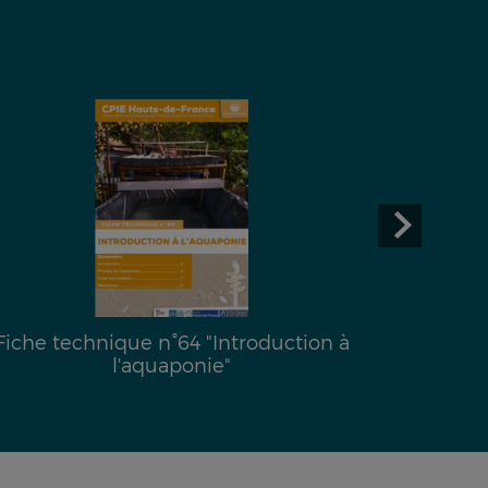
Fiche technique n°64 "Introduction à
Fiche
l'aquaponie"
l’emprei