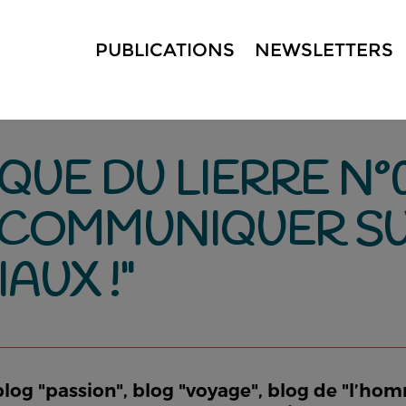
PUBLICATIONS
NEWSLETTERS
QUE DU LIERRE N°
 COMMUNIQUER SU
AUX !"
blog "passion", blog "voyage", blog de "l’hom