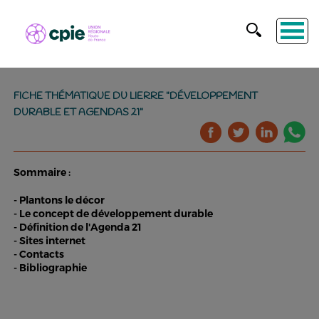
FICHE THÉMATIQUE DU LIERRE "DÉVELOPPEMENT
DURABLE ET AGENDAS 21"
Sommaire :
- Plantons le décor
- Le concept de développement durable
- Définition de l'Agenda 21
- Sites internet
- Contacts
- Bibliographie