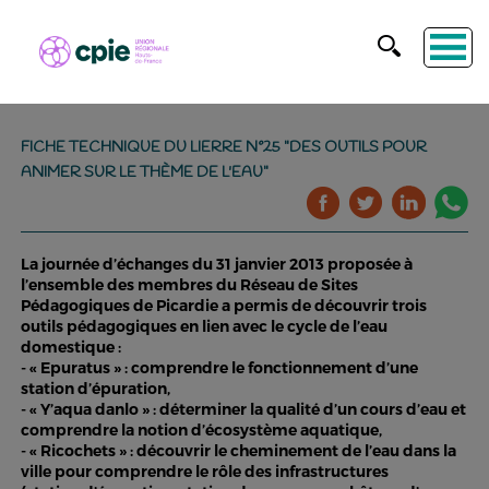
FICHE TECHNIQUE DU LIERRE N°25 "DES OUTILS POUR
ANIMER SUR LE THÈME DE L'EAU"
La journée d’échanges du 31 janvier 2013 proposée à
l’ensemble des membres du Réseau de Sites
Pédagogiques de Picardie a permis de découvrir trois
outils pédagogiques en lien avec le cycle de l’eau
domestique :
- « Epuratus » : comprendre le fonctionnement d’une
station d’épuration,
- « Y’aqua danlo » : déterminer la qualité d’un cours d’eau et
comprendre la notion d’écosystème aquatique,
- « Ricochets » : découvrir le cheminement de l’eau dans la
ville pour comprendre le rôle des infrastructures