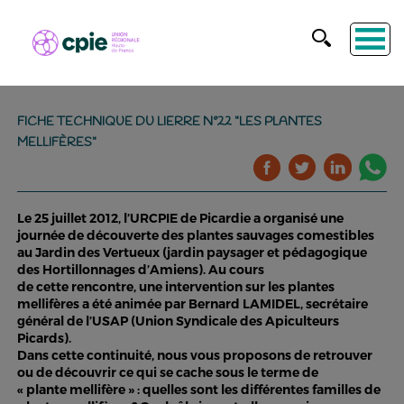
FICHE TECHNIQUE DU LIERRE N°22 "LES PLANTES
MELLIFÈRES"
Le 25 juillet 2012, l’URCPIE de Picardie a organisé une
journée de découverte des plantes sauvages comestibles
au Jardin des Vertueux (jardin paysager et pédagogique
des Hortillonnages d’Amiens). Au cours
de cette rencontre, une intervention sur les plantes
mellifères a été animée par Bernard LAMIDEL, secrétaire
général de l’USAP (Union Syndicale des Apiculteurs
Picards).
Dans cette continuité, nous vous proposons de retrouver
ou de découvrir ce qui se cache sous le terme de
« plante mellifère » : quelles sont les différentes familles de