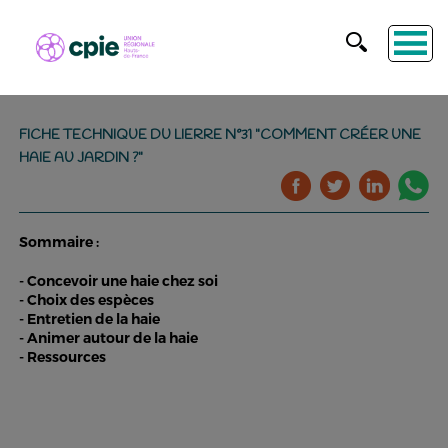
FICHE TECHNIQUE DU LIERRE N°31 "COMMENT CRÉER UNE
HAIE AU JARDIN ?"
Sommaire :
- Concevoir une haie chez soi
- Choix des espèces
- Entretien de la haie
- Animer autour de la haie
- Ressources