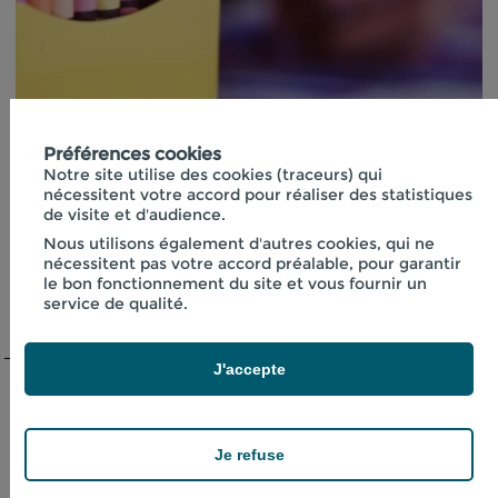
Ateliers Ass'Mat
Préférences cookies
Ateliers santé-environnemental à destination des
Notre site utilise des cookies (traceurs) qui
nécessitent votre accord pour réaliser des statistiques
assistantes maternelles. Parabens, bisphénols,
de visite et d'audience.
phtalates... Heureusement, ma nounou connaît
tout ça ! Si vous souhaitez savoir comment
Nous utilisons également d'autres cookies, qui ne
nécessitent pas votre accord préalable, pour garantir
préserver la santé des enfants et des bébés, les
le bon fonctionnement du site et vous fournir un
CPIE des Hauts-de-France sont là pour vous
service de qualité.
accompagner.
J'accepte
NATURE EN VILLE
, BIODIVERSITÉ
Je refuse