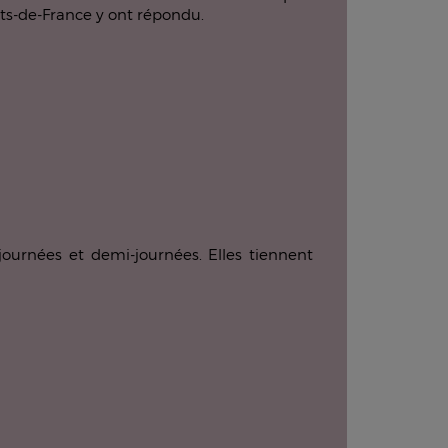
auts-de-France y ont répondu.
journées et demi-journées. Elles tiennent