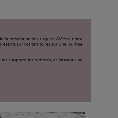
e la prévention des risques. Grâce à notre
résents sur vos territoires sur une journée
les supports, les rythmes, et laissant une