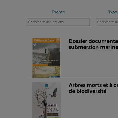
Thème
Type
Dossier documentair
submersion marin
Arbres morts et à c
de biodiversité