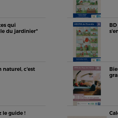
tes qui
BD 
le du jardinier"
s'
 naturel, c'est
Bie
gra
 le guide !
Cal