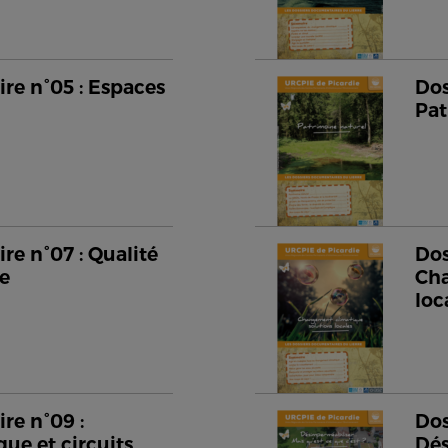
re n°05 : Espaces
Dos
Pat
re n°07 : Qualité
Dos
me
Cha
loc
re n°09 :
Dos
que et circuits
Dés