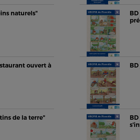
oins naturels"
BD 
pré
staurant ouvert à
BD 
tins de la terre"
BD 
s'i