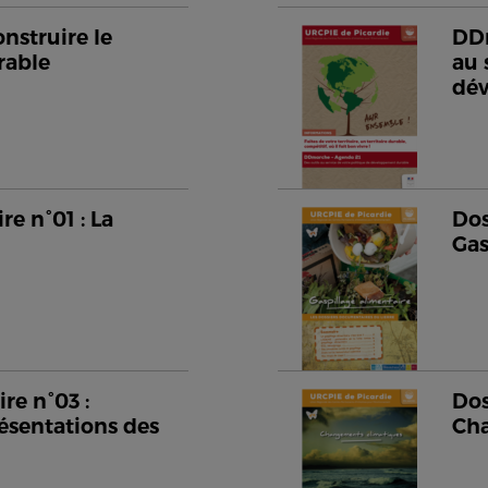
nstruire le
DDm
rable
au 
dé
e n°01 : La
Dos
Gas
re n°03 :
Dos
ésentations des
Cha