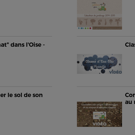
at" dans l'Oise -
Cla
er le sol de son
Con
au 