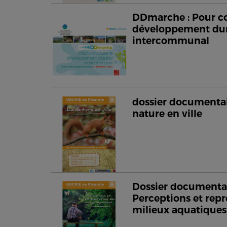
DDmarche : Pour co
développement du
intercommunal
dossier documentair
nature en ville
Dossier documentai
Perceptions et repr
milieux aquatiques