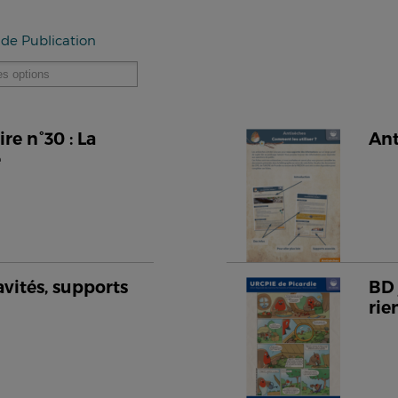
 de Publication
e n°30 : La
Ant
e
avités, supports
BD 
rie