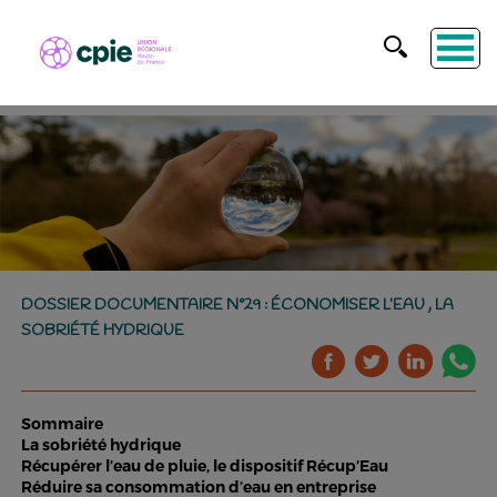
DOSSIER DOCUMENTAIRE N°29 : ÉCONOMISER L’EAU , LA
SOBRIÉTÉ HYDRIQUE
Sommaire
La sobriété hydrique
Récupérer l’eau de pluie, le dispositif Récup’Eau
Réduire sa consommation d’eau en entreprise