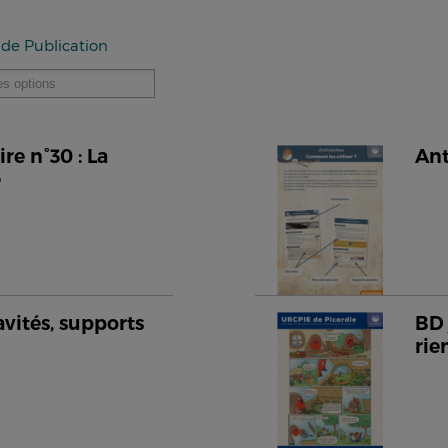
 de Publication
e n°30 : La
Ant
e
avités, supports
BD 
rie