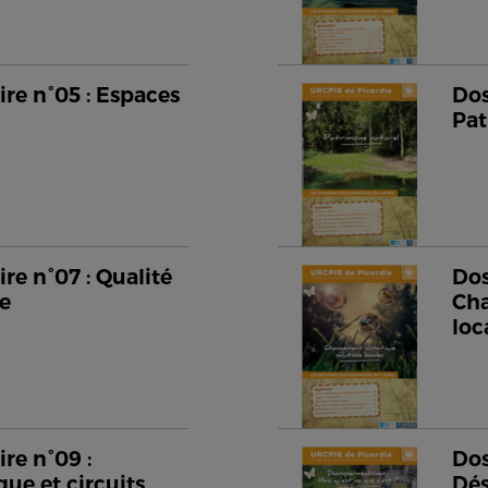
re n°05 : Espaces
Dos
Pat
re n°07 : Qualité
Dos
me
Cha
loc
re n°09 :
Dos
que et circuits
Dés