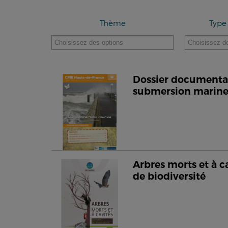
Thème
Type
Dossier documentair
submersion marin
Arbres morts et à c
de biodiversité