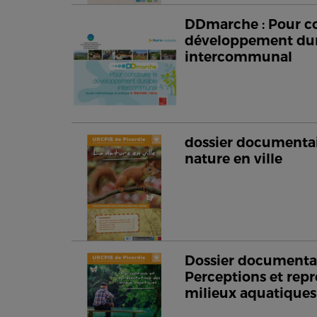
DDmarche : Pour co
développement du
intercommunal
dossier documentair
nature en ville
Dossier documentai
Perceptions et repr
milieux aquatiques