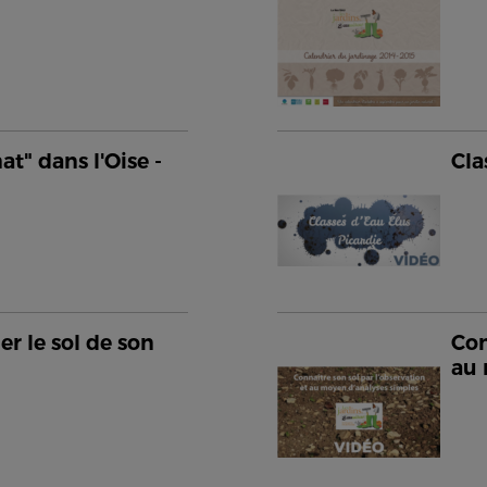
at" dans l'Oise -
Cla
er le sol de son
Con
au 