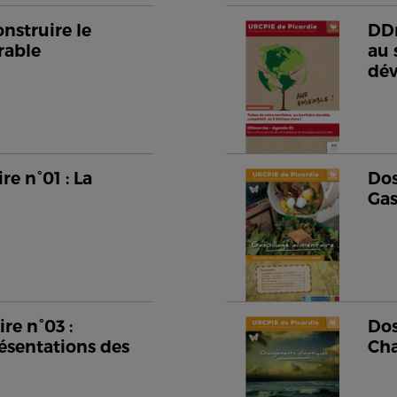
nstruire le
DDm
rable
au 
dé
e n°01 : La
Dos
Gas
re n°03 :
Dos
ésentations des
Cha