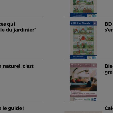
tes qui
BD 
le du jardinier"
s'
 naturel, c'est
Bie
gra
 le guide !
Cal