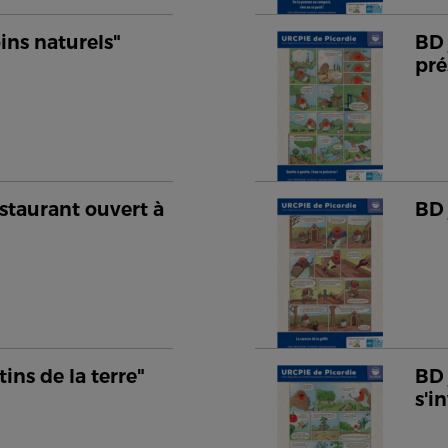
oins naturels"
BD 
pré
staurant ouvert à
BD 
tins de la terre"
BD 
s'i