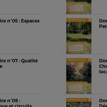
re n°05 : Espaces
Dos
Pat
re n°07 : Qualité
Dos
me
Cha
loc
re n°09 :
Dos
que et circuits
Dés