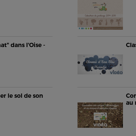
at" dans l'Oise -
Cla
er le sol de son
Con
au 