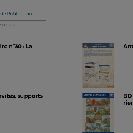
 de Publication
e n°30 : La
Ant
e
avités, supports
BD 
rie