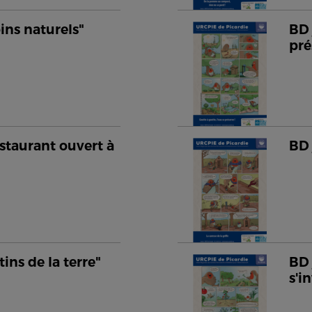
oins naturels"
BD 
pré
staurant ouvert à
BD 
tins de la terre"
BD 
s'i