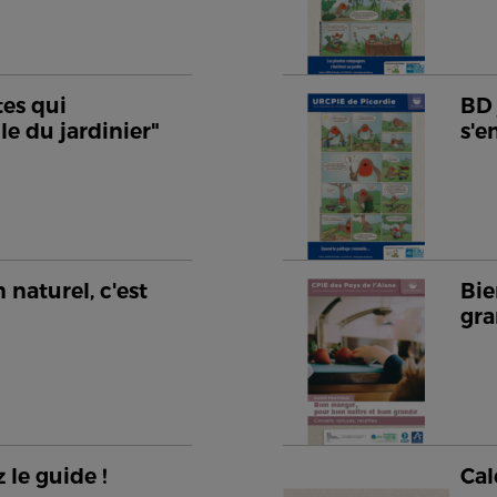
tes qui
BD 
le du jardinier"
s'
 naturel, c'est
Bie
gra
 le guide !
Cal