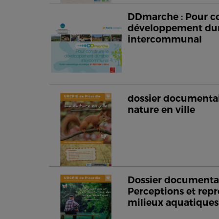
DDmarche : Pour co
développement du
intercommunal
dossier documentair
nature en ville
Dossier documentai
Perceptions et repr
milieux aquatiques