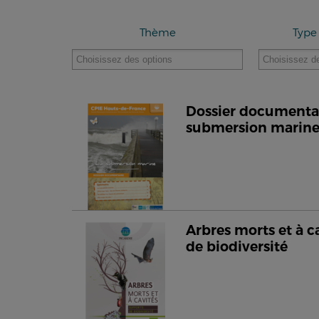
Thème
Type
Dossier documentair
submersion marin
Arbres morts et à c
de biodiversité