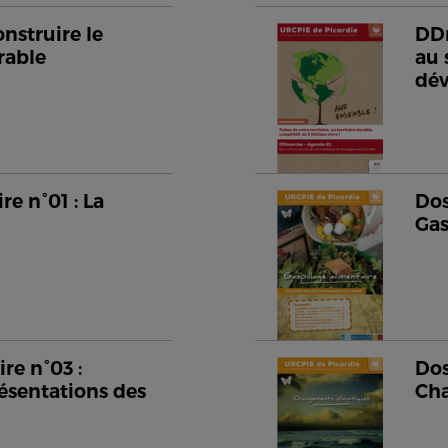
nstruire le
DDm
rable
au 
dé
e n°01 : La
Dos
Gas
re n°03 :
Dos
ésentations des
Cha