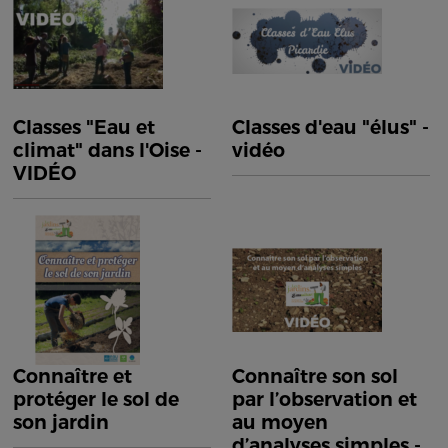
Classes "Eau et
Classes d'eau "élus" -
climat" dans l'Oise -
vidéo
VIDÉO
Connaître et
Connaître son sol
protéger le sol de
par l’observation et
son jardin
au moyen
d’analyses simples -