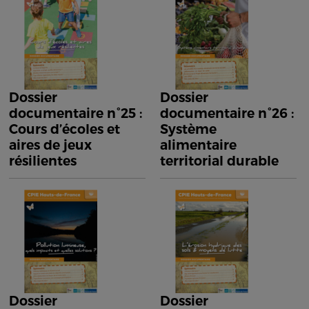
Dossier
Dossier
documentaire n°25 :
documentaire n°26 :
Cours d’écoles et
Système
aires de jeux
alimentaire
résilientes
territorial durable
Dossier
Dossier