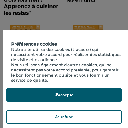
Apprenez à cuisiner
les restes"
Préférences cookies
Notre site utilise des cookies (traceurs) qui
nécessitent votre accord pour réaliser des statistiques
de visite et d'audience.
Nous utilisons également d'autres cookies, qui ne
nécessitent pas votre accord préalable, pour garantir
Fiche technique
Fiche technique
le bon fonctionnement du site et vous fournir un
n°40 "Initiation à la
n°41 "Boissons
service de qualité.
lactofermentation"
fraîches aux
plantes"
J'accepte
Je refuse