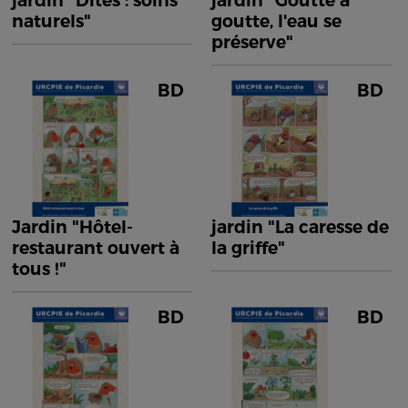
jardin "Dîtes : soins
jardin "Goutte à
naturels"
goutte, l'eau se
préserve"
BD
BD
Jardin "Hôtel-
jardin "La caresse de
restaurant ouvert à
la griffe"
tous !"
BD
BD