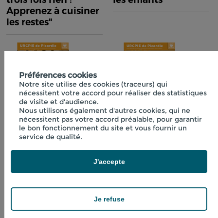
Apprenez à cuisiner
les restes"
Préférences cookies
Notre site utilise des cookies (traceurs) qui
nécessitent votre accord pour réaliser des statistiques
de visite et d'audience.
Nous utilisons également d'autres cookies, qui ne
nécessitent pas votre accord préalable, pour garantir
Fiche technique
Fiche technique
le bon fonctionnement du site et vous fournir un
n°40 "Initiation à la
n°41 "Boissons
service de qualité.
lactofermentation"
fraîches aux
plantes"
J'accepte
Je refuse