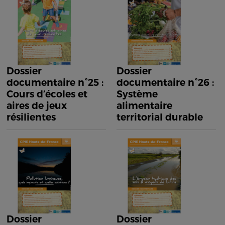
Dossier
Dossier
documentaire n°25 :
documentaire n°26 :
Cours d’écoles et
Système
aires de jeux
alimentaire
résilientes
territorial durable
Dossier
Dossier