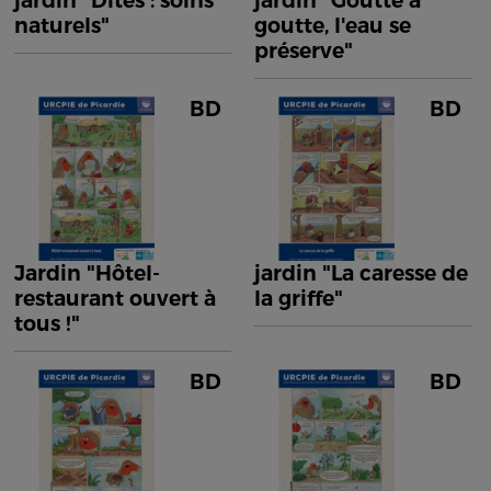
jardin "Dîtes : soins
jardin "Goutte à
naturels"
goutte, l'eau se
préserve"
BD
BD
Jardin "Hôtel-
jardin "La caresse de
restaurant ouvert à
la griffe"
tous !"
BD
BD