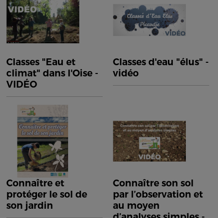
Classes "Eau et
Classes d'eau "élus" -
climat" dans l'Oise -
vidéo
VIDÉO
Connaître et
Connaître son sol
protéger le sol de
par l’observation et
son jardin
au moyen
d’analyses simples -