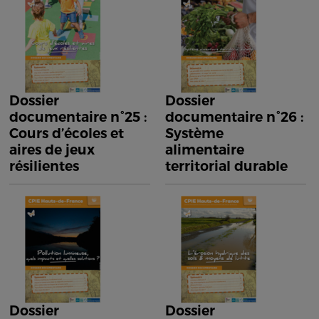
Dossier
Dossier
documentaire n°25 :
documentaire n°26 :
Cours d’écoles et
Système
aires de jeux
alimentaire
résilientes
territorial durable
Dossier
Dossier