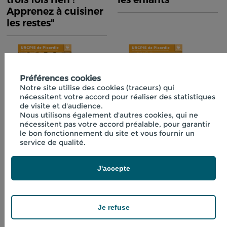
Apprenez à cuisiner
les restes"
Préférences cookies
Notre site utilise des cookies (traceurs) qui
nécessitent votre accord pour réaliser des statistiques
de visite et d'audience.
Nous utilisons également d'autres cookies, qui ne
nécessitent pas votre accord préalable, pour garantir
Fiche technique
Fiche technique
le bon fonctionnement du site et vous fournir un
n°40 "Initiation à la
n°41 "Boissons
service de qualité.
lactofermentation"
fraîches aux
plantes"
J'accepte
Je refuse