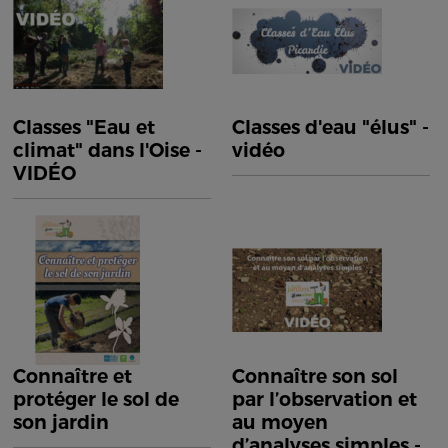
Classes "Eau et
Classes d'eau "élus" -
climat" dans l'Oise -
vidéo
VIDÉO
Connaître et
Connaître son sol
protéger le sol de
par l’observation et
son jardin
au moyen
d’analyses simples -