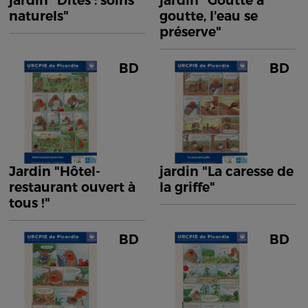
jardin "Dîtes : soins
jardin "Goutte à
naturels"
goutte, l'eau se
préserve"
BD
BD
Jardin "Hôtel-
jardin "La caresse de
restaurant ouvert à
la griffe"
tous !"
BD
BD