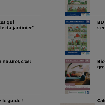
tes qui
BD 
le du jardinier"
s'
 naturel, c'est
Bie
gra
 le guide !
Cal