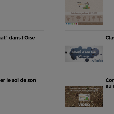
at" dans l'Oise -
Cla
er le sol de son
Con
au 