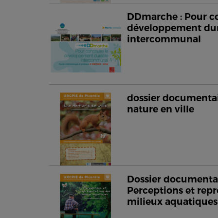
DDmarche : Pour co
développement du
intercommunal
dossier documentair
nature en ville
Dossier documentai
Perceptions et repr
milieux aquatiques