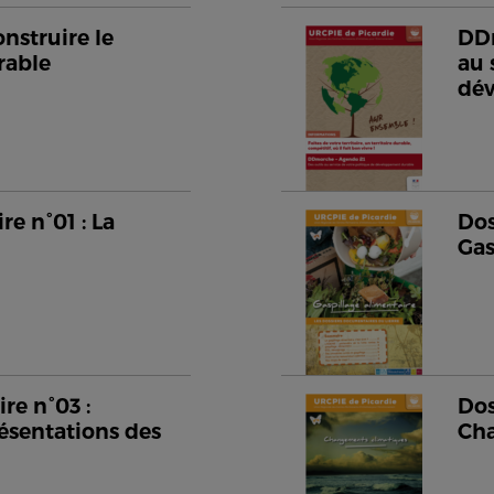
nstruire le
DDm
rable
au 
dé
e n°01 : La
Dos
Gas
re n°03 :
Dos
ésentations des
Cha