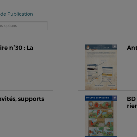
 de Publication
e n°30 : La
Ant
e
avités, supports
BD 
rie