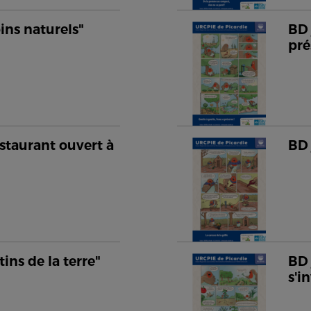
oins naturels"
BD 
pré
staurant ouvert à
BD 
tins de la terre"
BD 
s'i