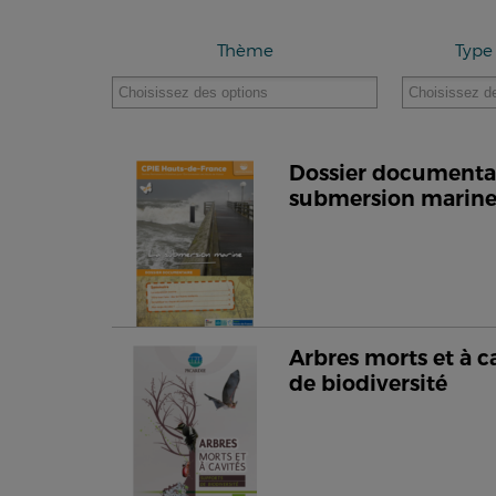
Thème
Type
Dossier documentair
submersion marin
Arbres morts et à c
de biodiversité