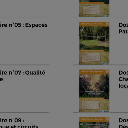
re n°05 : Espaces
Dos
Pat
re n°07 : Qualité
Dos
me
Cha
loc
re n°09 :
Dos
que et circuits
Dés