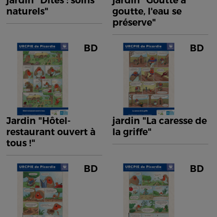
jardin "Dîtes : soins
jardin "Goutte à
naturels"
goutte, l'eau se
préserve"
BD
BD
Jardin "Hôtel-
jardin "La caresse de
restaurant ouvert à
la griffe"
tous !"
BD
BD