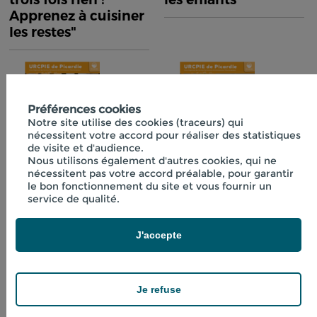
Apprenez à cuisiner
les restes"
Préférences cookies
Notre site utilise des cookies (traceurs) qui
nécessitent votre accord pour réaliser des statistiques
de visite et d'audience.
Nous utilisons également d'autres cookies, qui ne
nécessitent pas votre accord préalable, pour garantir
Fiche technique
Fiche technique
le bon fonctionnement du site et vous fournir un
n°40 "Initiation à la
n°41 "Boissons
service de qualité.
lactofermentation"
fraîches aux
plantes"
J'accepte
Je refuse