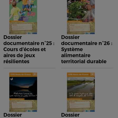
Dossier
Dossier
documentaire n°25 :
documentaire n°26 :
Cours d’écoles et
Système
aires de jeux
alimentaire
résilientes
territorial durable
Dossier
Dossier