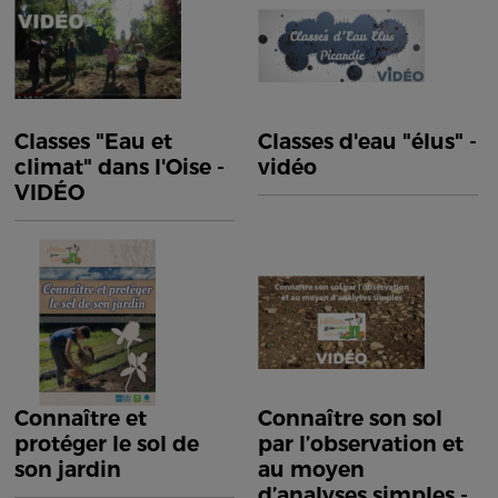
Classes "Eau et
Classes d'eau "élus" -
climat" dans l'Oise -
vidéo
VIDÉO
Connaître et
Connaître son sol
protéger le sol de
par l’observation et
son jardin
au moyen
d’analyses simples -