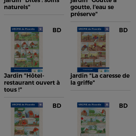
jardin "Dîtes : soins
jardin "Goutte à
naturels"
goutte, l'eau se
préserve"
BD
BD
Jardin "Hôtel-
jardin "La caresse de
restaurant ouvert à
la griffe"
tous !"
BD
BD