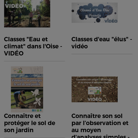
Classes "Eau et
Classes d'eau "élus" -
climat" dans l'Oise -
vidéo
VIDÉO
Connaître et
Connaître son sol
protéger le sol de
par l’observation et
son jardin
au moyen
d’analyses simples -