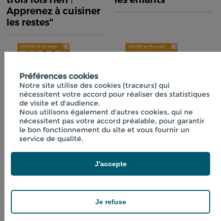
Apprenez à cuisiner
les restes"
Préférences cookies
Notre site utilise des cookies (traceurs) qui
nécessitent votre accord pour réaliser des statistiques
de visite et d'audience.
Nous utilisons également d'autres cookies, qui ne
nécessitent pas votre accord préalable, pour garantir
Fiche technique
Fiche technique
le bon fonctionnement du site et vous fournir un
n°40 "Initiation à la
n°41 "Boissons
service de qualité.
lactofermentation"
fraîches aux
plantes"
J'accepte
Je refuse