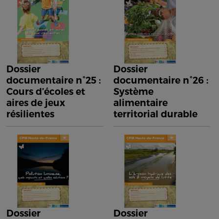
Dossier
Dossier
documentaire n°25 :
documentaire n°26 :
Cours d’écoles et
Système
aires de jeux
alimentaire
résilientes
territorial durable
Dossier
Dossier